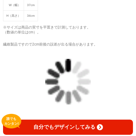
W（幅）
37cm
H（高さ）
34cm
※サイズは商品の実寸を平置きで計測しております。
（数値の単位はcm）。
繊維製品ですので2cm前後の誤差が出る場合があります。
誰でも
カンタン!
自分でもデザインしてみる