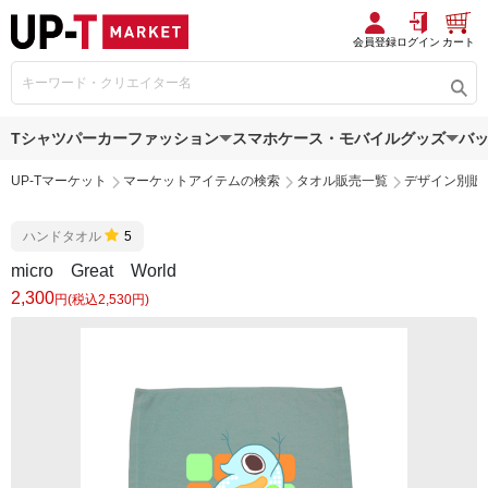
会員登録
ログイン
カート
Tシャツ
パーカー
ファッション
スマホケース・モバイルグッズ
バ
UP-Tマーケット
マーケットアイテムの検索
タオル販売一覧
デザイン別販
ハンドタオル
5
micro Great World
2,300
円(税込2,530円)