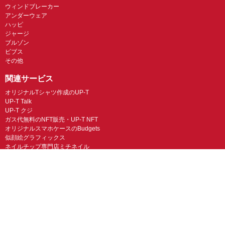
ウィンドブレーカー
アンダーウェア
ハッピ
ジャージ
ブルゾン
ビブス
その他
関連サービス
オリジナルTシャツ作成のUP-T
UP-T Talk
UP-T クジ
ガス代無料のNFT販売・UP-T NFT
オリジナルスマホケースのBudgets
似顔絵グラフィックス
ネイルチップ専門店ミチネイル
LINEスタンプ制作スタンプファクトリー
オリジナルノベルティラボ
オリジナルグッズラボ
スマホラボ（スマホケース）
オリジナルTシャツの作成・プリント「TMIX」
オリジナルエコバッグを作ろう！
オリジナルタンブラー・サーモスを作ろう