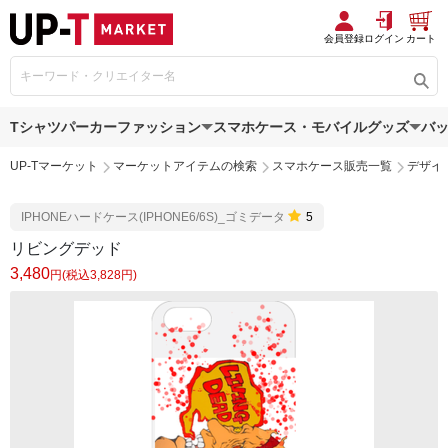
会員登録
ログイン
カート
Tシャツ
パーカー
ファッション
スマホケース・モバイルグッズ
バ
UP-Tマーケット
マーケットアイテムの検索
スマホケース販売一覧
デザイ
IPHONEハードケース(IPHONE6/6S)_ゴミデータ
5
リビングデッド
3,480
円(税込3,828円)