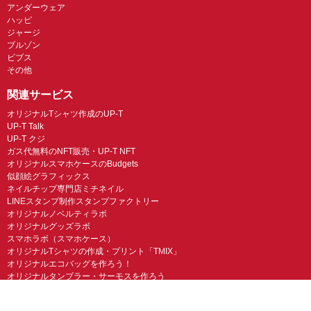
アンダーウェア
ハッピ
ジャージ
ブルゾン
ビブス
その他
関連サービス
オリジナルTシャツ作成のUP-T
UP-T Talk
UP-T クジ
ガス代無料のNFT販売・UP-T NFT
オリジナルスマホケースのBudgets
似顔絵グラフィックス
ネイルチップ専門店ミチネイル
LINEスタンプ制作スタンプファクトリー
オリジナルノベルティラボ
オリジナルグッズラボ
スマホラボ（スマホケース）
オリジナルTシャツの作成・プリント「TMIX」
オリジナルエコバッグを作ろう！
オリジナルタンブラー・サーモスを作ろう