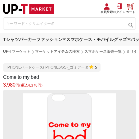
会員登録
ログイン
カート
Tシャツ
パーカー
ファッション
スマホケース・モバイルグッズ
バ
UP-Tマーケット
マーケットアイテムの検索
スマホケース販売一覧
ミリタ
IPHONEハードケース(IPHONE6/6S)_ゴミデータ
5
Come to my bed
3,980
円(税込4,378円)