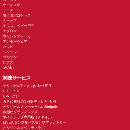
オーディオ
ケース
電子タバコケース
キャップ
キッズ・ベビー用品
エプロン
ウィンドブレーカー
アンダーウェア
ハッピ
ジャージ
ブルゾン
ビブス
その他
関連サービス
オリジナルTシャツ作成のUP-T
UP-T Talk
UP-T クジ
ガス代無料のNFT販売・UP-T NFT
オリジナルスマホケースのBudgets
似顔絵グラフィックス
ネイルチップ専門店ミチネイル
LINEスタンプ制作スタンプファクトリー
オリジナルノベルティラボ