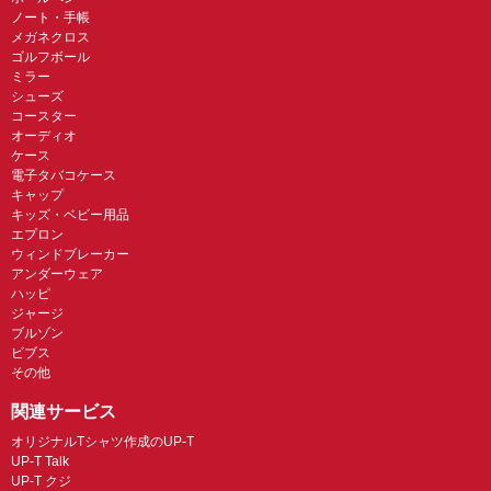
ノート・手帳
メガネクロス
ゴルフボール
ミラー
シューズ
コースター
オーディオ
ケース
電子タバコケース
キャップ
キッズ・ベビー用品
エプロン
ウィンドブレーカー
アンダーウェア
ハッピ
ジャージ
ブルゾン
ビブス
その他
関連サービス
オリジナルTシャツ作成のUP-T
UP-T Talk
UP-T クジ