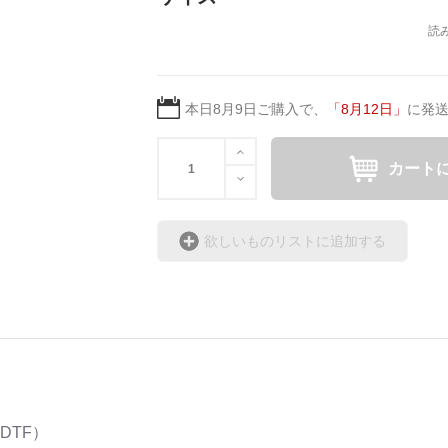
本日
8月9日
ご購入で、
「
8月12日
」
に発
カート
欲しいものリストに追加する
DTF）