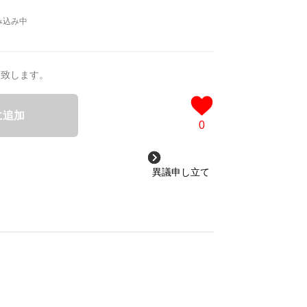
送致します。
に追加
0
異議申し立て