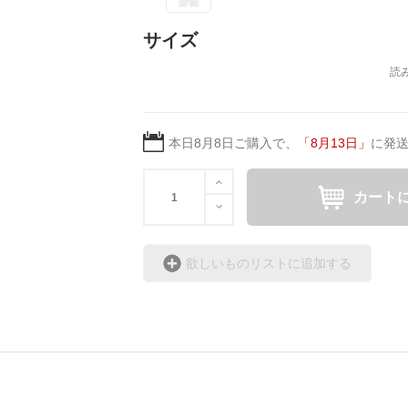
サイズ
本日
8月8日
ご購入で、
「
8月13日
」
に発
カート
欲しいものリストに追加する