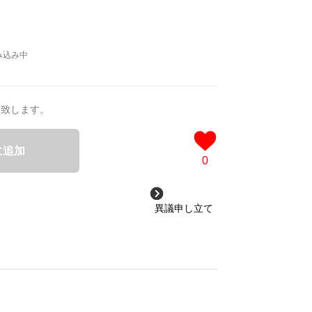
送致します。
に追加
0
異議申し立て