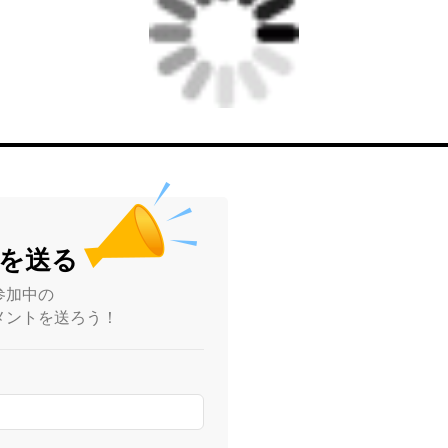
を送る
参加中の
メントを送ろう！