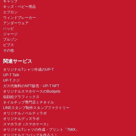
キャップ
キッズ・ベビー用品
エプロン
ウィンドブレーカー
アンダーウェア
ハッピ
ジャージ
ブルゾン
ビブス
その他
関連サービス
オリジナルTシャツ作成のUP-T
UP-T Talk
UP-T クジ
ガス代無料のNFT販売・UP-T NFT
オリジナルスマホケースのBudgets
似顔絵グラフィックス
ネイルチップ専門店ミチネイル
LINEスタンプ制作スタンプファクトリー
オリジナルノベルティラボ
オリジナルグッズラボ
スマホラボ（スマホケース）
オリジナルTシャツの作成・プリント「TMIX」
オリジナルエコバッグを作ろう！