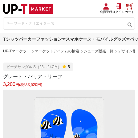
会員登録
ログイン
カート
Tシャツ
パーカー
ファッション
スマホケース・モバイルグッズ
バ
UP-Tマーケット
マーケットアイテムの検索
シューズ販売一覧
デザイン別
ビーチサンダル S（23～24CM）
5
グレート・バリア・リーフ
3,200
円(税込3,520円)