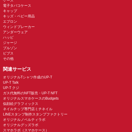
ケース
電子タバコケース
キャップ
キッズ・ベビー用品
エプロン
ウィンドブレーカー
アンダーウェア
ハッピ
ジャージ
ブルゾン
ビブス
その他
関連サービス
オリジナルTシャツ作成のUP-T
UP-T Talk
UP-T クジ
ガス代無料のNFT販売・UP-T NFT
オリジナルスマホケースのBudgets
似顔絵グラフィックス
ネイルチップ専門店ミチネイル
LINEスタンプ制作スタンプファクトリー
オリジナルノベルティラボ
オリジナルグッズラボ
スマホラボ（スマホケース）