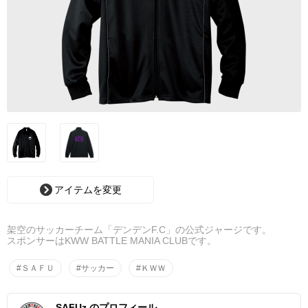
アイテムを変更
架空のサッカーチーム「デンデンF.C」の公式ジャージです。
スポンサーはKWW BATTLE MANIA CLUBです。
#ＳＡＦＵ
#サッカー
#ＫＷＷ
SAFUz のプロフィール