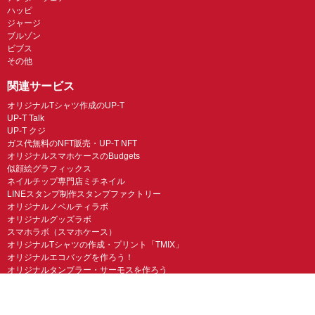
ハッピ
ジャージ
ブルゾン
ビブス
その他
関連サービス
オリジナルTシャツ作成のUP-T
UP-T Talk
UP-T クジ
ガス代無料のNFT販売・UP-T NFT
オリジナルスマホケースのBudgets
似顔絵グラフィックス
ネイルチップ専門店ミチネイル
LINEスタンプ制作スタンプファクトリー
オリジナルノベルティラボ
オリジナルグッズラボ
スマホラボ（スマホケース）
オリジナルTシャツの作成・プリント「TMIX」
オリジナルエコバッグを作ろう！
オリジナルタンブラー・サーモスを作ろう