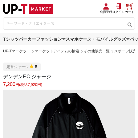
会員登録
ログイン
カート
Tシャツ
パーカー
ファッション
スマホケース・モバイルグッズ
バ
UP-Tマーケット
マーケットアイテムの検索
その他販売一覧
スポーツ販売
定番ジャージ
5
デンデンF.C ジャージ
7,200
円(税込7,920円)