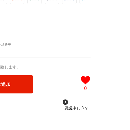
送致します。
に追加
0
異議申し立て