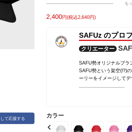
も
2,400
円(税込2,640円)
SAFUz のプロ
SAF
クリエーター
SAFU勢オリジナルブラ
SAFU勢という架空(!
ーリーをイメージしてデ
かわいいのになぜか街で
す。
カラー
アして応援する