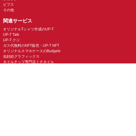
ビブス
その他
関連サービス
オリジナルTシャツ作成のUP-T
UP-T Talk
UP-T クジ
ガス代無料のNFT販売・UP-T NFT
オリジナルスマホケースのBudgets
似顔絵グラフィックス
ネイルチップ専門店ミチネイル
LINEスタンプ制作スタンプファクトリー
オリジナルノベルティラボ
オリジナルグッズラボ
スマホラボ（スマホケース）
オリジナルTシャツの作成・プリント「TMIX」
オリジナルエコバッグを作ろう！
オリジナルタンブラー・サーモスを作ろう
© UP-T 丸井織物株式会社 All Rights Reserved.