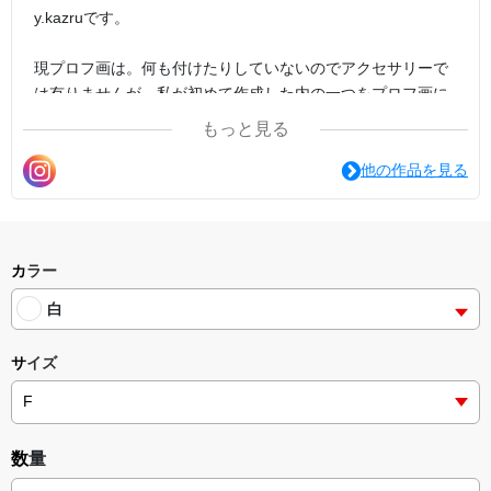
y.kazruです。
現プロフ画は。何も付けたりしていないのでアクセサリーで
は有りませんが。私が初めて作成した内の一つをプロフ画に
しています。
もっと見る
「（一個・一枚・ずつからのご購入もお気軽に宜しくお願い
他の作品を見る
致します。<(_ _)> ）」
↓
etc.諸々挑戦しているy.kazruです→コチラも、その他も色々
私なりの（）根底を元に都度思考感コンセプトデザインクリ
カラー
エイト（創造）しています。
白
「（）」
サイズ
よろしくお願い致します。(｡•ㅅ•｡) (*´•ω•`*)…
平成三十年10月20日16時45分10月22日12時58分、
12.28.22.33.に追書。
数量