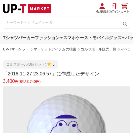
会員登録
ログイン
カート
Tシャツ
パーカー
ファッション
スマホケース・モバイルグッズ
バ
UP-Tマーケット
マーケットアイテムの検索
ゴルフボール販売一覧
イベン
ゴルフボール(3個セット)
5
「2018-11-27 23:06:57」に作成したデザイン
3,400
円(税込3,740円)