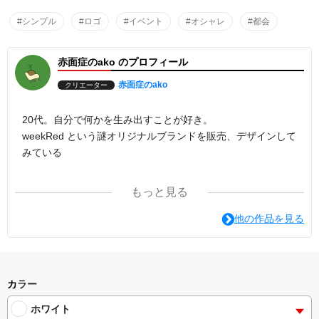
#シンプル
#ロゴ
#イベント
#オシャレ
#都会
赤面症のako のプロフィール
赤面症のako
クリエーター
20代。自分で何かを生み出すことが好き。
weekRed という謎オリジナルブランドを販売、デザインして
みている
もっと見る
「誰も知らないデザインの服、欲しくない？」
他の作品を見る
BASEにて宣伝中。
Twitter▽
@weekRed
カラー
ホワイト
instagram▽