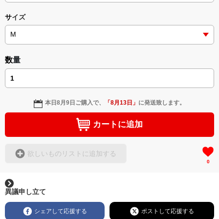
weekred_01
サイズ
数量
本日
8月9日
ご購入で、
「
8月13日
」
に発送致します。
カートに追加
欲しいものリストに追加する
0
異議申し立て
シェアして応援する
ポストして応援する