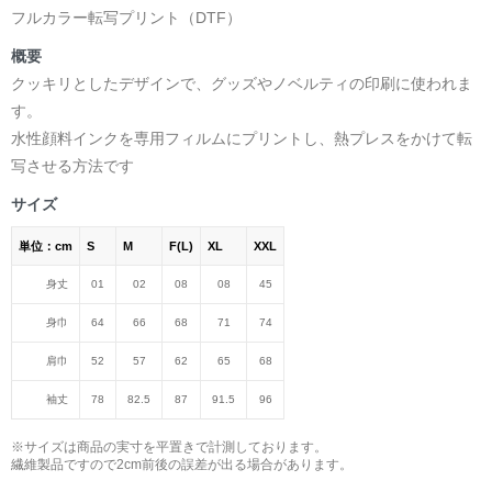
フルカラー転写プリント（DTF）
概要
クッキリとしたデザインで、グッズやノベルティの印刷に使われま
す。
水性顔料インクを専用フィルムにプリントし、熱プレスをかけて転
写させる方法です
サイズ
単位：cm
S
M
F(L)
XL
XXL
身丈
01
02
08
08
45
身巾
64
66
68
71
74
肩巾
52
57
62
65
68
袖丈
78
82.5
87
91.5
96
※サイズは商品の実寸を平置きで計測しております。
繊維製品ですので2cm前後の誤差が出る場合があります。