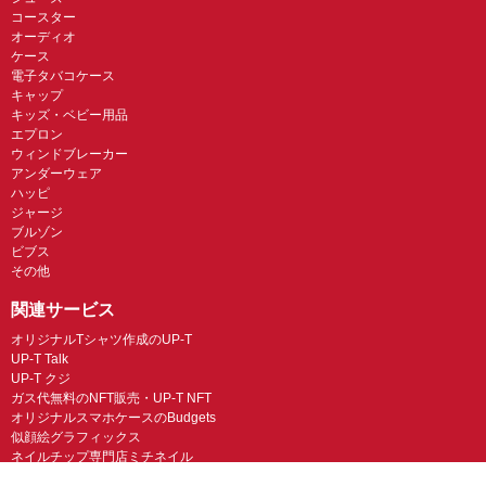
コースター
オーディオ
ケース
電子タバコケース
キャップ
キッズ・ベビー用品
エプロン
ウィンドブレーカー
アンダーウェア
ハッピ
ジャージ
ブルゾン
ビブス
その他
関連サービス
オリジナルTシャツ作成のUP-T
UP-T Talk
UP-T クジ
ガス代無料のNFT販売・UP-T NFT
オリジナルスマホケースのBudgets
似顔絵グラフィックス
ネイルチップ専門店ミチネイル
LINEスタンプ制作スタンプファクトリー