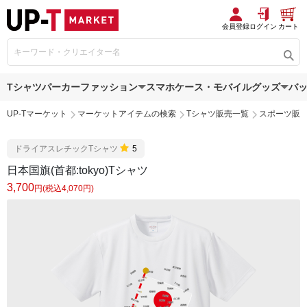
会員登録
ログイン
カート
Tシャツ
パーカー
ファッション
スマホケース・モバイルグッズ
バ
UP-Tマーケット
マーケットアイテムの検索
Tシャツ販売一覧
スポーツ販
ドライアスレチックTシャツ
5
日本国旗(首都:tokyo)Tシャツ
3,700
円(税込4,070円)