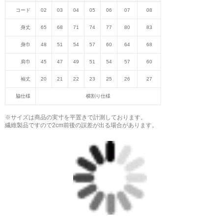
コード
02
03
04
05
06
07
08
身丈
65
68
71
74
77
80
83
身巾
48
51
54
57
60
64
68
肩巾
45
47
49
51
54
57
60
袖丈
20
21
22
23
25
26
27
脇仕様
横割り仕様
※サイズは商品の実寸を平置きで計測しております。
繊維製品ですので2cm前後の誤差が出る場合があります。