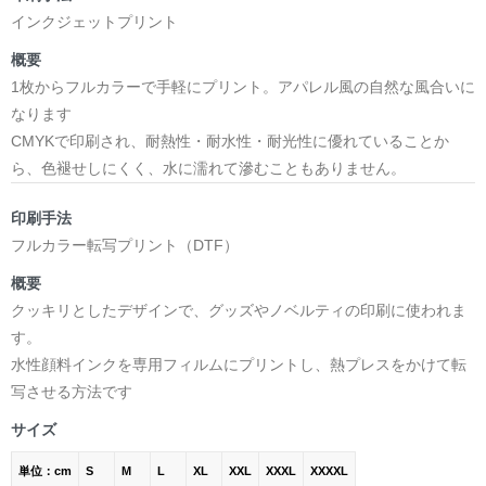
インクジェットプリント
概要
1枚からフルカラーで手軽にプリント。アパレル風の自然な風合いに
なります
CMYKで印刷され、耐熱性・耐水性・耐光性に優れていることか
ら、色褪せしにくく、水に濡れて滲むこともありません。
印刷手法
フルカラー転写プリント（DTF）
概要
クッキリとしたデザインで、グッズやノベルティの印刷に使われま
す。
水性顔料インクを専用フィルムにプリントし、熱プレスをかけて転
写させる方法です
サイズ
単位：cm
S
M
L
XL
XXL
XXXL
XXXXL