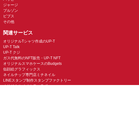
ジャージ
ブルゾン
ビブス
その他
関連サービス
オリジナルTシャツ作成のUP-T
UP-T Talk
UP-T クジ
ガス代無料のNFT販売・UP-T NFT
オリジナルスマホケースのBudgets
似顔絵グラフィックス
ネイルチップ専門店ミチネイル
LINEスタンプ制作スタンプファクトリー
オリジナルノベルティラボ
オリジナルグッズラボ
スマホラボ（スマホケース）
オリジナルTシャツの作成・プリント「TMIX」
オリジナルエコバッグを作ろう！
オリジナルタンブラー・サーモスを作ろう