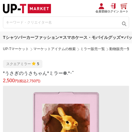
会員登録
ログイン
カート
Tシャツ
パーカー
ファッション
スマホケース・モバイルグッズ
バ
UP-Tマーケット
マーケットアイテムの検索
ミラー販売一覧
動物販売一覧
スクエアミラー
5
*うさぎのうさちゃん*ミラー❁.*･ﾟ
2,500
円(税込2,750円)