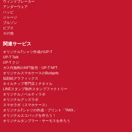
ウィンドブレーカー
アンダーウェア
ハッピ
ジャージ
ブルゾン
ビブス
その他
関連サービス
オリジナルTシャツ作成のUP-T
UP-T Talk
UP-T クジ
ガス代無料のNFT販売・UP-T NFT
オリジナルスマホケースのBudgets
似顔絵グラフィックス
ネイルチップ専門店ミチネイル
LINEスタンプ制作スタンプファクトリー
オリジナルノベルティラボ
オリジナルグッズラボ
スマホラボ（スマホケース）
オリジナルTシャツの作成・プリント「TMIX」
オリジナルエコバッグを作ろう！
オリジナルタンブラー・サーモスを作ろう