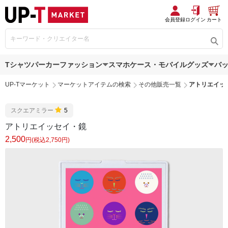
会員登録
ログイン
カート
Tシャツ
パーカー
ファッション
スマホケース・モバイルグッズ
バ
UP-Tマーケット
マーケットアイテムの検索
その他販売一覧
アトリエイッ
スクエアミラー
5
アトリエイッセイ・鏡
2,500
円(税込2,750円)