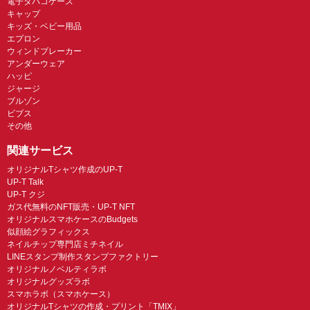
電子タバコケース
キャップ
キッズ・ベビー用品
エプロン
ウィンドブレーカー
アンダーウェア
ハッピ
ジャージ
ブルゾン
ビブス
その他
関連サービス
オリジナルTシャツ作成のUP-T
UP-T Talk
UP-T クジ
ガス代無料のNFT販売・UP-T NFT
オリジナルスマホケースのBudgets
似顔絵グラフィックス
ネイルチップ専門店ミチネイル
LINEスタンプ制作スタンプファクトリー
オリジナルノベルティラボ
オリジナルグッズラボ
スマホラボ（スマホケース）
オリジナルTシャツの作成・プリント「TMIX」