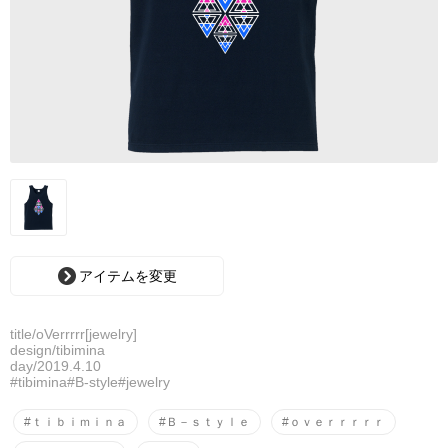
アイテムを変更
title/oVerrrrr[jewelry]
design/tibimina
day/2019.4.10
#tibimina#B-style#jewelry
#ｔｉｂｉｍｉｎａ
#Ｂ－ｓｔｙｌｅ
#ｏｖｅｒｒｒｒｒ