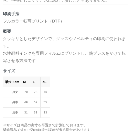
ら、色褪せしにくく、水に濡れて滲むこともありません。
印刷手法
フルカラー転写プリント（DTF）
概要
クッキリとしたデザインで、グッズやノベルティの印刷に使われま
す。
水性顔料インクを専用フィルムにプリントし、熱プレスをかけて転
写させる方法です
サイズ
単位：cm
M
L
XL
身丈
70
73
76
身巾
49
52
55
肩巾
31
33
33
※サイズは商品の実寸を平置きで計測しております。
繊維製品ですので2cm前後の誤差が出る場合があります。