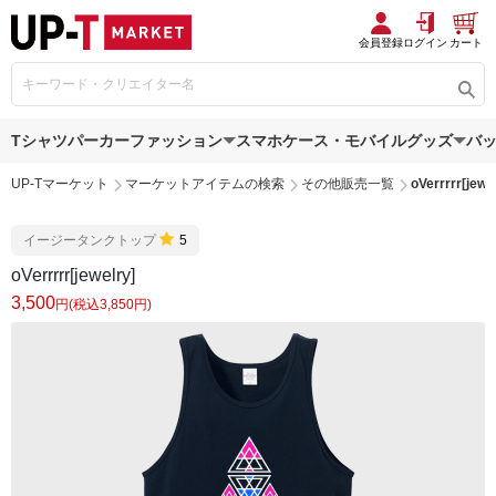
会員登録
ログイン
カート
Tシャツ
パーカー
ファッション
スマホケース・モバイルグッズ
バ
UP-Tマーケット
マーケットアイテムの検索
その他販売一覧
oVerrrrr[jewe
イージータンクトップ
5
oVerrrrr[jewelry]
3,500
円(税込3,850円)