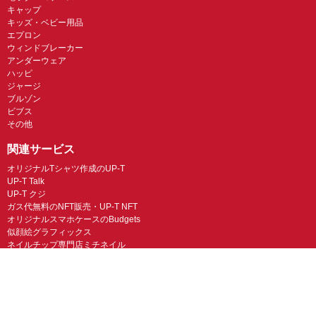
キャップ
キッズ・ベビー用品
エプロン
ウィンドブレーカー
アンダーウェア
ハッピ
ジャージ
ブルゾン
ビブス
その他
関連サービス
オリジナルTシャツ作成のUP-T
UP-T Talk
UP-T クジ
ガス代無料のNFT販売・UP-T NFT
オリジナルスマホケースのBudgets
似顔絵グラフィックス
ネイルチップ専門店ミチネイル
LINEスタンプ制作スタンプファクトリー
オリジナルノベルティラボ
オリジナルグッズラボ
スマホラボ（スマホケース）
オリジナルTシャツの作成・プリント「TMIX」