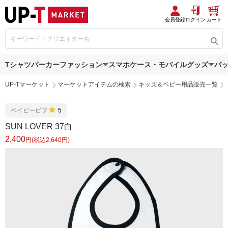
会員登録
ログイン
カート
Tシャツ
パーカー
ファッション
スマホケース・モバイルグッズ
バ
UP-Tマーケット
マーケットアイテムの検索
キッズ＆ベビー用品販売一覧
ベイビービブ
5
SUN LOVER 37白
2,400
円(税込2,640円)