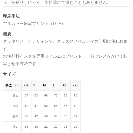
ら、色褪せしにくく、水に濡れて滲むこともありません。
印刷手法
フルカラー転写プリント（DTF）
概要
クッキリとしたデザインで、グッズやノベルティの印刷に使われま
す。
水性顔料インクを専用フィルムにプリントし、熱プレスをかけて転
写させる方法です
サイズ
単位：cm
XS
S
M
L
XL
XXL
身丈
57
63
68
72
75
80
身巾
42
47
52
55
55
59
肩巾
38
42
46
50
55
59
袖丈
15
18
22
22
23
25