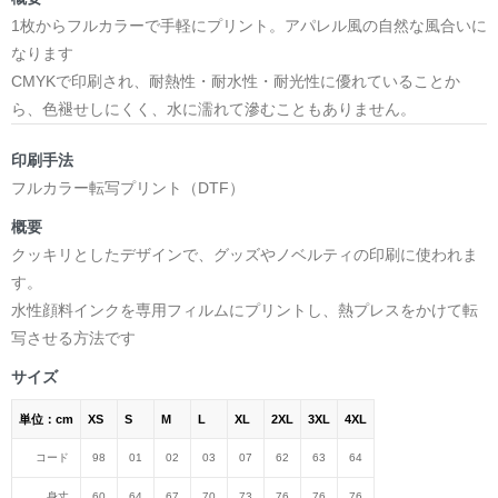
1枚からフルカラーで手軽にプリント。アパレル風の自然な風合いに
なります
CMYKで印刷され、耐熱性・耐水性・耐光性に優れていることか
ら、色褪せしにくく、水に濡れて滲むこともありません。
印刷手法
フルカラー転写プリント（DTF）
概要
クッキリとしたデザインで、グッズやノベルティの印刷に使われま
す。
水性顔料インクを専用フィルムにプリントし、熱プレスをかけて転
写させる方法です
サイズ
単位：cm
XS
S
M
L
XL
2XL
3XL
4XL
コード
98
01
02
03
07
62
63
64
身丈
60
64
67
70
73
76
76
76