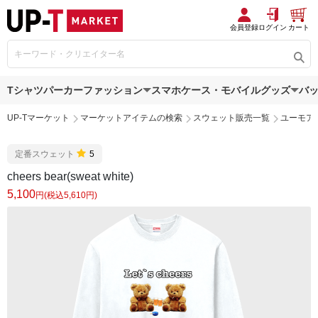
会員登録
ログイン
カート
Tシャツ
パーカー
ファッション
スマホケース・モバイルグッズ
バ
UP-Tマーケット
マーケットアイテムの検索
スウェット販売一覧
ユーモア
定番スウェット
5
cheers bear(sweat white)
5,100
円(税込5,610円)