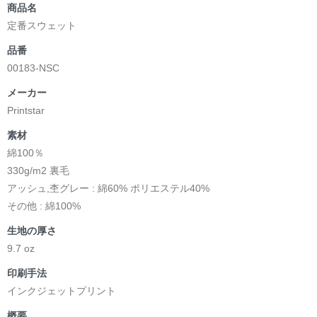
商品名
定番スウェット
品番
00183-NSC
メーカー
Printstar
素材
綿100％
330g/m2 裏毛
アッシュ,杢グレー : 綿60% ポリエステル40%
その他 : 綿100%
生地の厚さ
9.7 oz
印刷手法
インクジェットプリント
概要