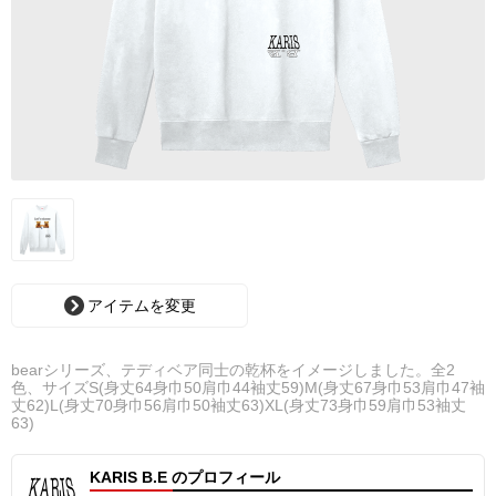
アイテムを変更
bearシリーズ、テディベア同士の乾杯をイメージしました。全2
色、サイズS(身丈64身巾50肩巾44袖丈59)M(身丈67身巾53肩巾47袖
丈62)L(身丈70身巾56肩巾50袖丈63)XL(身丈73身巾59肩巾53袖丈
63)
KARIS B.E のプロフィール