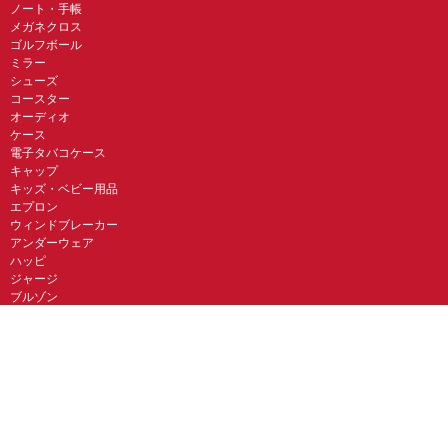
ノート・手帳
メガネクロス
ゴルフボール
ミラー
シューズ
コースター
オーディオ
ケース
電子タバコケース
キャップ
キッズ・ベビー用品
エプロン
ウィンドブレーカー
アンダーウェア
ハッピ
ジャージ
ブルゾン
ビブス
その他
関連サービス
オリジナルTシャツ作成のUP-T
UP-T Talk
UP-T クジ