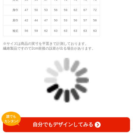
身巾
47
50
53
56
59
62
67
72
肩巾
42
44
47
50
53
56
57
58
袖丈
56
59
62
63
63
63
63
63
※サイズは商品の実寸を平置きで計測しております。
繊維製品ですので2cm前後の誤差が出る場合があります。
誰でも
カンタン!
自分でもデザインしてみる