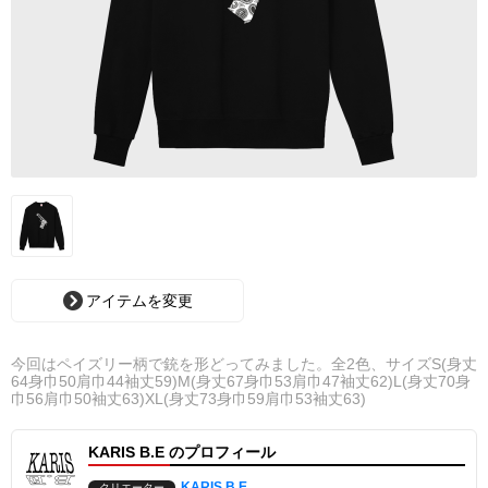
アイテムを変更
今回はペイズリー柄で銃を形どってみました。全2色、サイズS(身丈
64身巾50肩巾44袖丈59)M(身丈67身巾53肩巾47袖丈62)L(身丈70身
巾56肩巾50袖丈63)XL(身丈73身巾59肩巾53袖丈63)
KARIS B.E のプロフィール
KARIS B.E
クリエーター