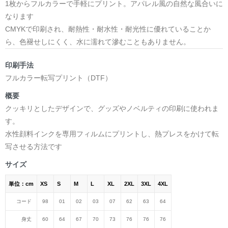
1枚からフルカラーで手軽にプリント。アパレル風の自然な風合いに
なります
CMYKで印刷され、耐熱性・耐水性・耐光性に優れていることか
ら、色褪せしにくく、水に濡れて滲むこともありません。
印刷手法
フルカラー転写プリント（DTF）
概要
クッキリとしたデザインで、グッズやノベルティの印刷に使われま
す。
水性顔料インクを専用フィルムにプリントし、熱プレスをかけて転
写させる方法です
サイズ
単位：cm
XS
S
M
L
XL
2XL
3XL
4XL
コード
98
01
02
03
07
62
63
64
身丈
60
64
67
70
73
76
76
76