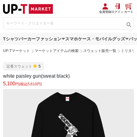
会員登録
ログイン
カート
Tシャツ
パーカー
ファッション
スマホケース・モバイルグッズ
バ
UP-Tマーケット
マーケットアイテムの検索
スウェット販売一覧
ミリタリ
定番スウェット
5
white paisley gun(sweat black)
5,100
円(税込5,610円)