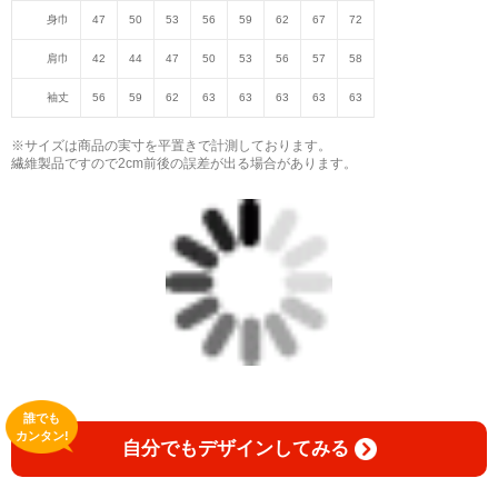
身巾
47
50
53
56
59
62
67
72
肩巾
42
44
47
50
53
56
57
58
袖丈
56
59
62
63
63
63
63
63
※サイズは商品の実寸を平置きで計測しております。
繊維製品ですので2cm前後の誤差が出る場合があります。
誰でも
カンタン!
自分でもデザインしてみる