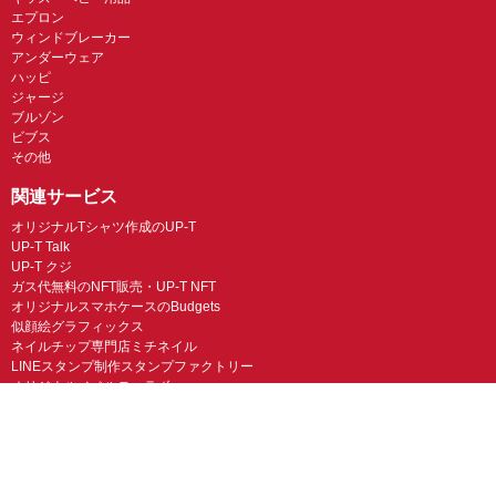
エプロン
ウィンドブレーカー
アンダーウェア
ハッピ
ジャージ
ブルゾン
ビブス
その他
関連サービス
オリジナルTシャツ作成のUP-T
UP-T Talk
UP-T クジ
ガス代無料のNFT販売・UP-T NFT
オリジナルスマホケースのBudgets
似顔絵グラフィックス
ネイルチップ専門店ミチネイル
LINEスタンプ制作スタンプファクトリー
オリジナルノベルティラボ
オリジナルグッズラボ
スマホラボ（スマホケース）
オリジナルTシャツの作成・プリント「TMIX」
オリジナルエコバッグを作ろう！
オリジナルタンブラー・サーモスを作ろう