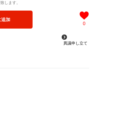
送致します。
に追加
0
異議申し立て