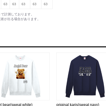
63
63
63
63
63
きで計測しております。
誤差が出る場合があります。
l bear(sweat white)
original karis(sweat navy)