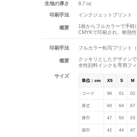
生地の厚さ
9.7 oz
印刷手法
インクジェットプリント
1枚からフルカラーで手軽
概要
CMYKで印刷され、耐熱
印刷手法
フルカラー転写プリント（
クッキリとしたデザインで
概要
水性顔料インクを専用フィ
サイズ
単位：cm
XS
S
M
コード
98
01
02
身丈
60
64
67
身巾
47
50
53
肩巾
42
44
47