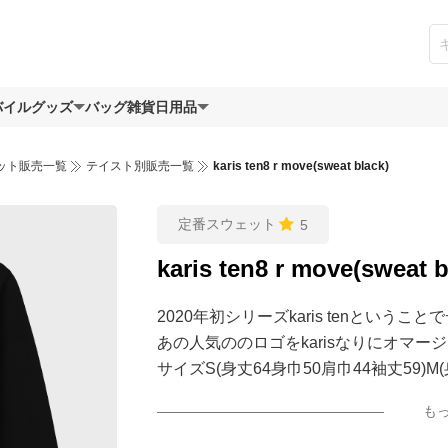
バイルグッズ
バッグ
雑貨日用品
ット販売一覧
テイスト別販売一覧
karis ten8 r move(sweat black)
定番スウェット
5
karis ten8 r move(sweat b
2020年初シリーズkaris tenという
あの人気ののロゴをkarisなりにオマ
サイズS(身丈64身巾50肩巾44袖丈59)M(
56肩巾50袖丈63)XL(身丈73身巾59肩巾5
も