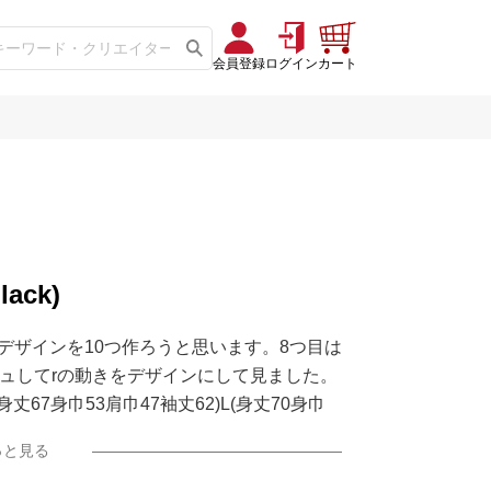
会員登録
ログイン
カート
lack)
ことでデザインを10つ作ろうと思います。8つ目は
ージュしてrの動きをデザインにして見ました。
身丈67身巾53肩巾47袖丈62)L(身丈70身巾
3袖丈63)
っと見る