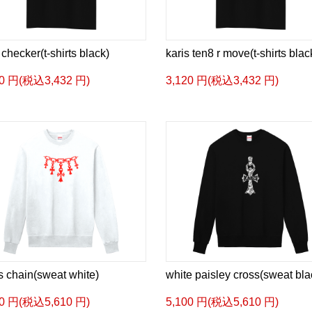
 checker(t-shirts black)
karis ten8 r move(t-shirts blac
20 円(税込3,432 円)
3,120 円(税込3,432 円)
s chain(sweat white)
white paisley cross(sweat bla
00 円(税込5,610 円)
5,100 円(税込5,610 円)