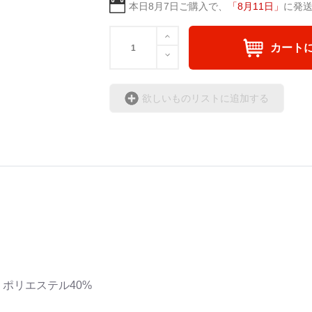
本日
8月7日
ご購入で、
「
8月11日
」
に発
カート
欲しいものリストに追加する
% ポリエステル40%