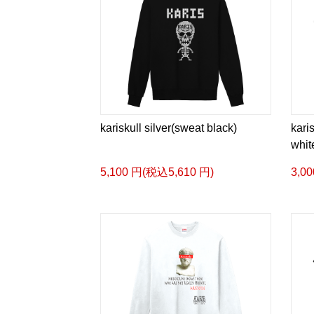
kariskull silver(sweat black)
kari
whit
5,100 円(税込5,610 円)
3,0