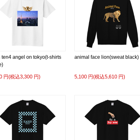
s ten4 angel on tokyo(t-shirts
animal face lion(sweat black)
e)
00 円(税込3,300 円)
5,100 円(税込5,610 円)