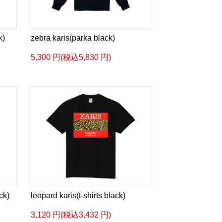
k)
zebra karis(parka black)
5,300 円(税込5,830 円)
ck)
leopard karis(t-shirts black)
3,120 円(税込3,432 円)