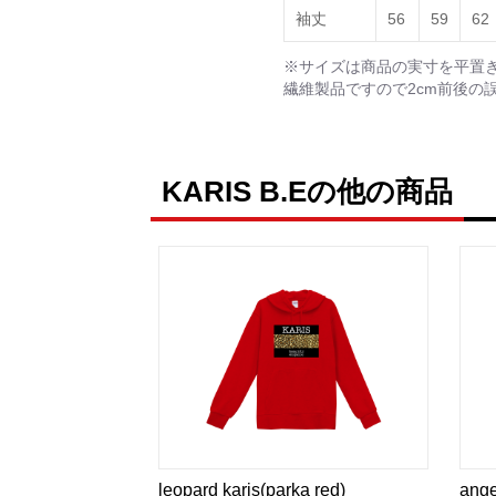
袖丈
56
59
62
※サイズは商品の実寸を平置
繊維製品ですので2cm前後の
KARIS B.Eの他の商品
leopard karis(parka red)
ange