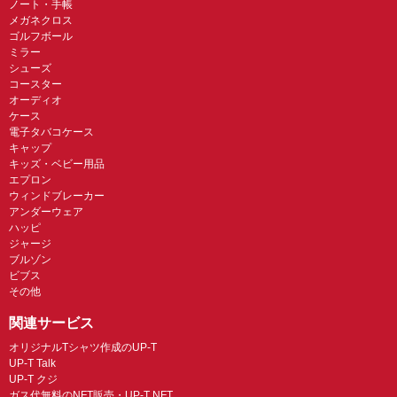
ノート・手帳
メガネクロス
ゴルフボール
ミラー
シューズ
コースター
オーディオ
ケース
電子タバコケース
キャップ
キッズ・ベビー用品
エプロン
ウィンドブレーカー
アンダーウェア
ハッピ
ジャージ
ブルゾン
ビブス
その他
関連サービス
オリジナルTシャツ作成のUP-T
UP-T Talk
UP-T クジ
ガス代無料のNFT販売・UP-T NFT