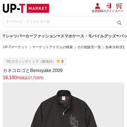
会員登録
ログイン
カート
Tシャツ
パーカー
ファッション
スマホケース・モバイルグッズ
バ
UP-Tマーケット
マーケットアイテムの検索
その他販売一覧
カネコロゴとBen
T/Cスウィングトップ（裏地付）
5
カネコロゴとBenisyake 2009
16,100
円(税込17,710円)