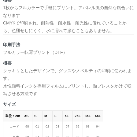
1枚からフルカラーで手軽にプリント。アパレル風の自然な風合いに
なります
CMYKで印刷され、耐熱性・耐水性・耐光性に優れていることか
ら、色褪せしにくく、水に濡れて滲むこともありません。
印刷手法
フルカラー転写プリント（DTF）
概要
クッキリとしたデザインで、グッズやノベルティの印刷に使われま
す。
水性顔料インクを専用フィルムにプリントし、熱プレスをかけて転
写させる方法です
サイズ
単位：cm
XS
S
M
L
XL
2XL
3XL
4XL
コード
98
01
02
03
07
62
63
64