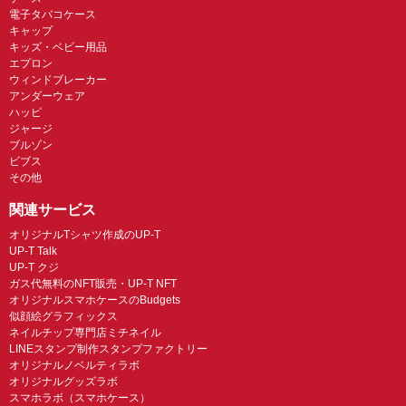
電子タバコケース
キャップ
キッズ・ベビー用品
エプロン
ウィンドブレーカー
アンダーウェア
ハッピ
ジャージ
ブルゾン
ビブス
その他
関連サービス
オリジナルTシャツ作成のUP-T
UP-T Talk
UP-T クジ
ガス代無料のNFT販売・UP-T NFT
オリジナルスマホケースのBudgets
似顔絵グラフィックス
ネイルチップ専門店ミチネイル
LINEスタンプ制作スタンプファクトリー
オリジナルノベルティラボ
オリジナルグッズラボ
スマホラボ（スマホケース）