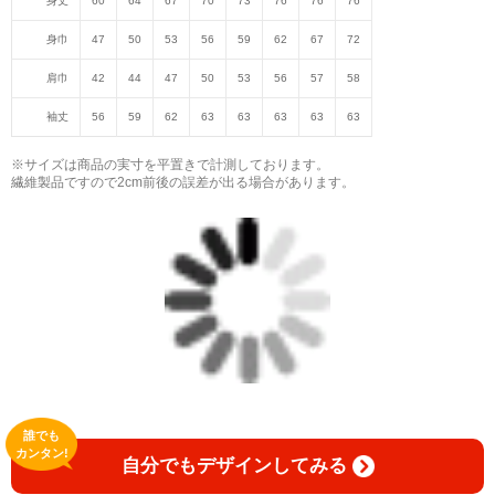
身丈
60
64
67
70
73
76
76
76
身巾
47
50
53
56
59
62
67
72
肩巾
42
44
47
50
53
56
57
58
袖丈
56
59
62
63
63
63
63
63
※サイズは商品の実寸を平置きで計測しております。
繊維製品ですので2cm前後の誤差が出る場合があります。
誰でも
カンタン!
自分でもデザインしてみる