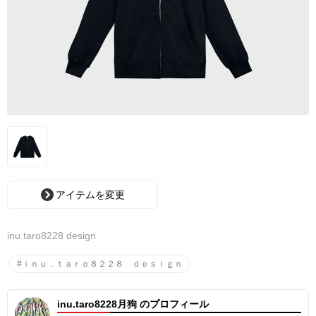
アイテムを変更
inu.taro8228 design
#ｉｎｕ．ｔａｒｏ８２２８ ｄｅｓｉｇｎ
inu.taro8228月狗 のプロフィール