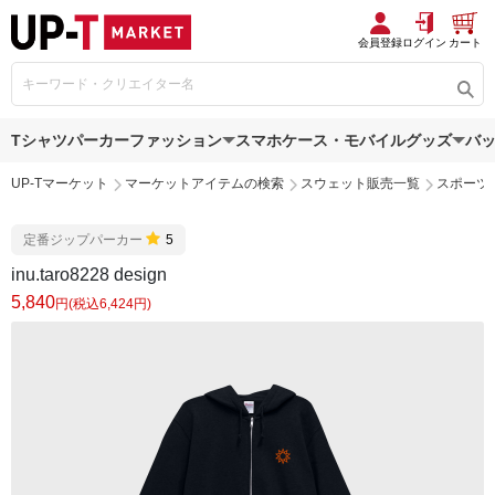
会員登録
ログイン
カート
Tシャツ
パーカー
ファッション
スマホケース・モバイルグッズ
バ
UP-Tマーケット
マーケットアイテムの検索
スウェット販売一覧
スポーツ
定番ジップパーカー
5
inu.taro8228 design
5,840
円(税込6,424円)