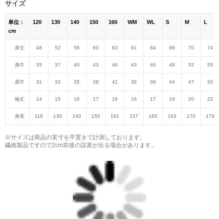
サイズ
単位：
120
130
140
150
160
WM
WL
S
M
L
cm
身丈
48
52
56
60
63
61
64
66
70
74
身巾
35
37
40
43
46
43
46
49
52
55
肩巾
31
33
35
38
41
36
38
44
47
50
袖丈
14
15
16
17
18
16
17
19
20
22
身長
118
130
140
150
161
157
165
163
170
179
※サイズは商品の実寸を平置きで計測しております。
繊維製品ですので2cm前後の誤差が出る場合があります。