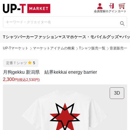
会員登録
ログイン
カート
Tシャツ
パーカー
ファッション
スマホケース・モバイルグッズ
バ
UP-Tマーケット
マーケットアイテムの検索
Tシャツ販売一覧
音楽販売一
定番Ｔシャツ
5
月狗gekku 新潟県 結界kekkai energy barrier
2,300
円(税込2,530円)
3D