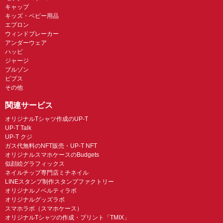
キャップ
キッズ・ベビー用品
エプロン
ウィンドブレーカー
アンダーウェア
ハッピ
ジャージ
ブルゾン
ビブス
その他
関連サービス
オリジナルTシャツ作成のUP-T
UP-T Talk
UP-T クジ
ガス代無料のNFT販売・UP-T NFT
オリジナルスマホケースのBudgets
似顔絵グラフィックス
ネイルチップ専門店ミチネイル
LINEスタンプ制作スタンプファクトリー
オリジナルノベルティラボ
オリジナルグッズラボ
スマホラボ（スマホケース）
オリジナルTシャツの作成・プリント「TMIX」