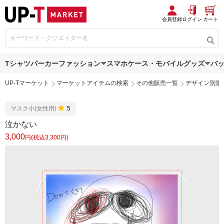
会員登録
ログイン
カート
Tシャツ
パーカー
ファッション
スマホケース・モバイルグッズ
バ
UP-Tマーケット
マーケットアイテムの検索
その他販売一覧
デザイン別販
マスク小(女性用)
5
泣かない
3,000
円(税込3,300円)