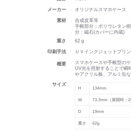
メーカー
オリジナルスマホケース
素材
合成皮革等
手帳部分：ポリウレタン樹
分：磁石(カバーに内蔵)
重さ
62 g
印刷手法
ＵＶインクジェットプリン
スマホケースや手帳型のケ
概要
UV光を照射することで瞬
やアクリル板、アルミ缶な
サイズ
H
134mm
W
73.3mm（展開時：2
D
19mm
重さ
62g