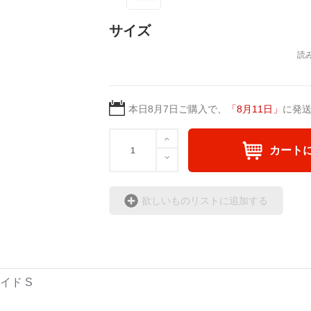
サイズ
本日
8月7日
ご購入で、
「
8月11日
」
に発
カート
欲しいものリストに追加する
イド S