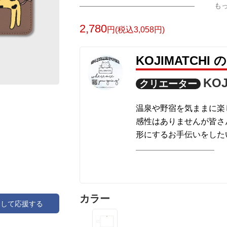
も
配したスマホケースです
2,780
円(税込3,058円)
KOJIMATCH
KOJ
クリエーター
温泉や野宿を気ままに楽
感性はありませんが皆さ
形にするお手伝いをした
カラー
アして応援する