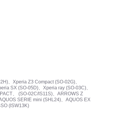
2H)、Xperia Z3 Compact (SO-02G)、
peria SX (SO-05D)、Xperia ray (SO-03C)、
COMPACT、 (SO-02C/IS11S)、ARROWS Z
AQUOS SERIE mini (SHL24)、AQUOS EX
SO (ISW13K)