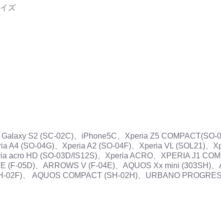
イズ
)、Galaxy S2 (SC-02C)、iPhone5C、Xperia Z5 COMPACT(SO-0
ria A4 (SO-04G)、Xperia A2 (SO-04F)、Xperia VL (SOL21)、X
eria acro HD (SO-03D/IS12S)、Xperia ACRO、XPERIA J1 
E (F-05D)、ARROWS V (F-04E)、AQUOS Xx mini (303SH)、
SH-02F)、 AQUOS COMPACT (SH-02H)、URBANO PROGRES