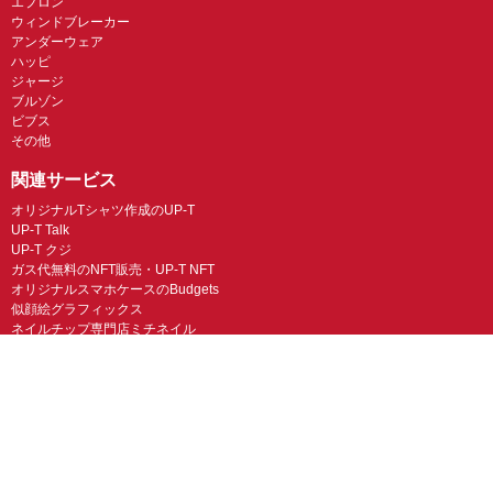
エプロン
ウィンドブレーカー
アンダーウェア
ハッピ
ジャージ
ブルゾン
ビブス
その他
関連サービス
オリジナルTシャツ作成のUP-T
UP-T Talk
UP-T クジ
ガス代無料のNFT販売・UP-T NFT
オリジナルスマホケースのBudgets
似顔絵グラフィックス
ネイルチップ専門店ミチネイル
LINEスタンプ制作スタンプファクトリー
オリジナルノベルティラボ
オリジナルグッズラボ
スマホラボ（スマホケース）
オリジナルTシャツの作成・プリント「TMIX」
オリジナルエコバッグを作ろう！
オリジナルタンブラー・サーモスを作ろう