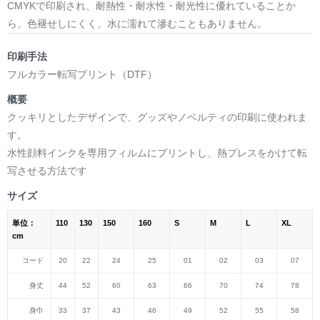
CMYKで印刷され、耐熱性・耐水性・耐光性に優れていることか
ら、色褪せしにくく、水に濡れて滲むこともありません。
印刷手法
フルカラー転写プリント（DTF）
概要
クッキリとしたデザインで、グッズやノベルティの印刷に使われま
す。
水性顔料インクを専用フィルムにプリントし、熱プレスをかけて転
写させる方法です
サイズ
単位：
110
130
150
160
S
M
L
XL
cm
コード
20
22
24
25
01
02
03
07
身丈
44
52
60
63
66
70
74
78
身巾
33
37
43
46
49
52
55
58