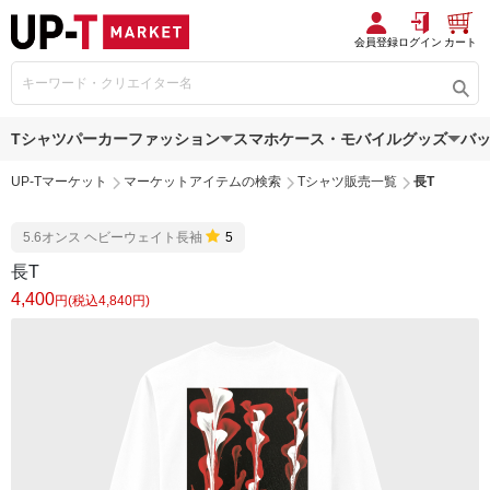
会員登録
ログイン
カート
Tシャツ
パーカー
ファッション
スマホケース・モバイルグッズ
バ
UP-Tマーケット
マーケットアイテムの検索
Tシャツ販売一覧
長T
5.6オンス ヘビーウェイト長袖
5
長T
4,400
円(税込4,840円)