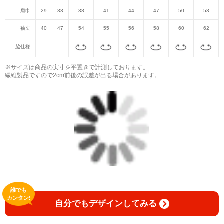
肩巾
29
33
38
41
44
47
50
53
袖丈
40
47
54
55
56
58
60
62
脇仕様
-
-
※サイズは商品の実寸を平置きで計測しております。
繊維製品ですので2cm前後の誤差が出る場合があります。
誰でも
カンタン!
自分でもデザインしてみる