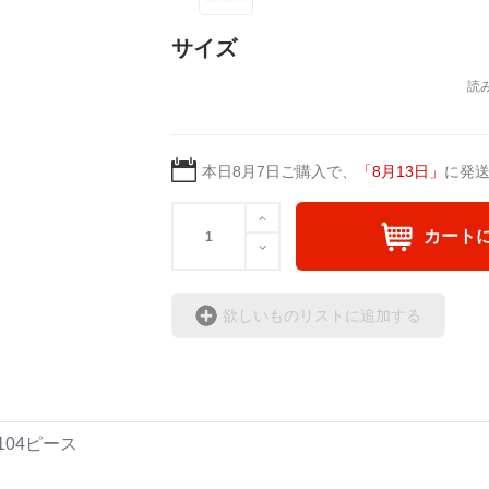
サイズ
本日
8月7日
ご購入で、
「
8月13日
」
に発
カート
欲しいものリストに追加する
104ピース