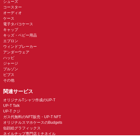
シューズ
コースター
オーディオ
ケース
電子タバコケース
キャップ
キッズ・ベビー用品
エプロン
ウィンドブレーカー
アンダーウェア
ハッピ
ジャージ
ブルゾン
ビブス
その他
関連サービス
オリジナルTシャツ作成のUP-T
UP-T Talk
UP-T クジ
ガス代無料のNFT販売・UP-T NFT
オリジナルスマホケースのBudgets
似顔絵グラフィックス
ネイルチップ専門店ミチネイル
LINEスタンプ制作スタンプファクトリー