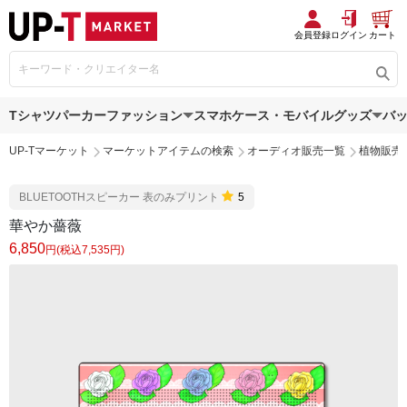
会員登録
ログイン
カート
Tシャツ
パーカー
ファッション
スマホケース・モバイルグッズ
バ
UP-Tマーケット
マーケットアイテムの検索
オーディオ販売一覧
植物販売
BLUETOOTHスピーカー 表のみプリント
5
華やか薔薇
6,850
円(税込7,535円)