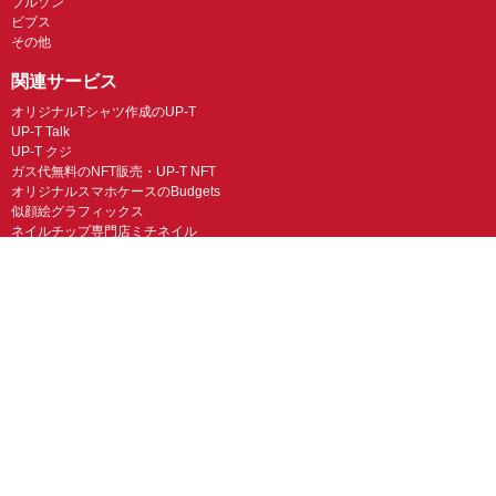
ブルゾン
ビブス
その他
関連サービス
オリジナルTシャツ作成のUP-T
UP-T Talk
UP-T クジ
ガス代無料のNFT販売・UP-T NFT
オリジナルスマホケースのBudgets
似顔絵グラフィックス
ネイルチップ専門店ミチネイル
LINEスタンプ制作スタンプファクトリー
オリジナルノベルティラボ
オリジナルグッズラボ
スマホラボ（スマホケース）
オリジナルTシャツの作成・プリント「TMIX」
オリジナルエコバッグを作ろう！
オリジナルタンブラー・サーモスを作ろう
© UP-T 丸井織物株式会社 All Rights Reserved.