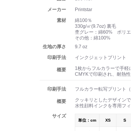
メーカー
Printstar
素材
綿100％
330g/㎡(9.7oz) 裏毛
杢グレー：綿60% ポリエ
その他：綿100%
生地の厚さ
9.7 oz
印刷手法
インクジェットプリント
1枚からフルカラーで手軽
概要
CMYKで印刷され、耐熱
印刷手法
フルカラー転写プリント（
クッキリとしたデザインで
概要
水性顔料インクを専用フィ
サイズ
単位：cm
XS
S