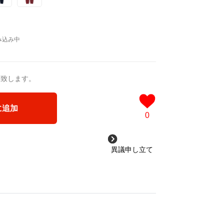
送致します。
に追加
0
異議申し立て