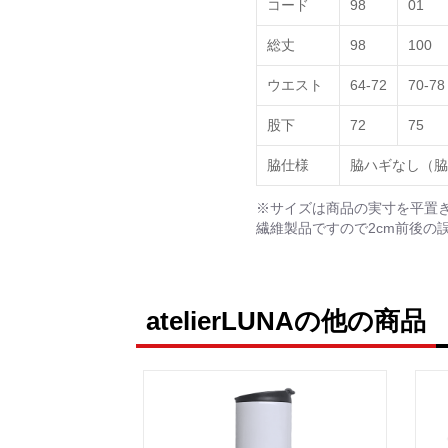
コード
98
01
総丈
98
100
ウエスト
64-72
70-78
股下
72
75
脇仕様
脇ハギなし（脇
※サイズは商品の実寸を平置
繊維製品ですので2cm前後の
atelierLUNAの他の商品