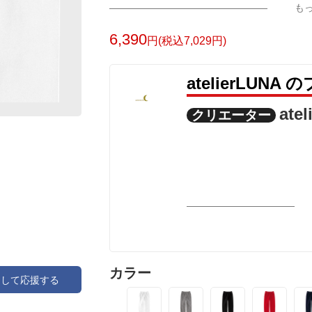
も
6,390
円(税込7,029円)
atelierLUN
ate
クリエーター
カラー
アして応援する