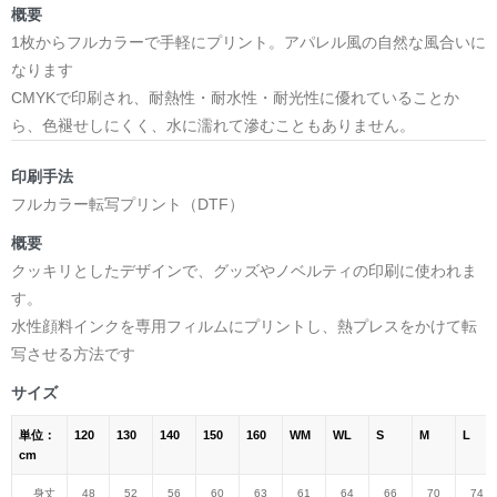
概要
1枚からフルカラーで手軽にプリント。アパレル風の自然な風合いに
なります
CMYKで印刷され、耐熱性・耐水性・耐光性に優れていることか
ら、色褪せしにくく、水に濡れて滲むこともありません。
印刷手法
フルカラー転写プリント（DTF）
概要
クッキリとしたデザインで、グッズやノベルティの印刷に使われま
す。
水性顔料インクを専用フィルムにプリントし、熱プレスをかけて転
写させる方法です
サイズ
単位：
120
130
140
150
160
WM
WL
S
M
L
cm
身丈
48
52
56
60
63
61
64
66
70
74