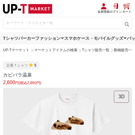
会員登録
ログイン
カート
Tシャツ
パーカー
ファッション
スマホケース・モバイルグッズ
バ
UP-Tマーケット
マーケットアイテムの検索
Tシャツ販売一覧
動物販売一
定番Ｔシャツ
5
カピバラ温泉
2,600
円(税込2,860円)
3D