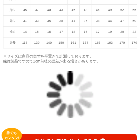
身巾
35
37
40
43
46
43
46
49
52
55
肩巾
31
33
35
38
41
36
38
44
47
50
袖丈
14
15
16
17
18
16
17
19
20
22
身長
118
130
140
150
161
157
165
163
170
179
※サイズは商品の実寸を平置きで計測しております。
繊維製品ですので2cm前後の誤差が出る場合があります。
誰でも
カンタン!