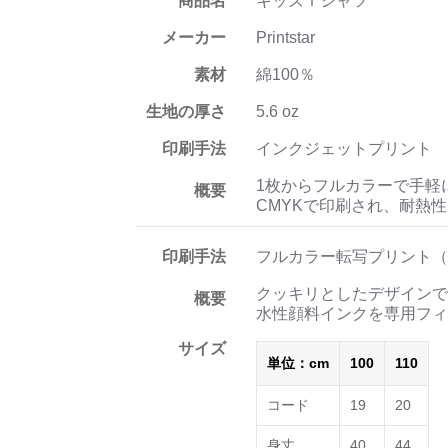
商品名
キッズＴシャツ
メーカー
Printstar
素材
綿100％
生地の厚さ
5.6 oz
印刷手法
インクジェットプリント
1枚からフルカラーで手軽
概要
CMYKで印刷され、耐熱
印刷手法
フルカラー転写プリント（
クッキリとしたデザインで
概要
水性顔料インクを専用フィ
サイズ
単位：cm
100
110
コード
19
20
身丈
40
44