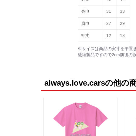
身巾
31
33
肩巾
27
29
袖丈
12
13
※サイズは商品の実寸を平置
繊維製品ですので2cm前後の
always.love.carsの他の