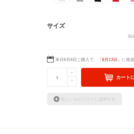
読み書きが苦手にならないよう、今から
でも、その一瞬をより笑
練習をして、視空間認知能力を鍛えなが
そんな思いから、子ども
サイズ
してお届けしたいと考え
本日
8月8日
ご購入で、
「
8月13日
」
に発
カート
欲しいものリストに追加する