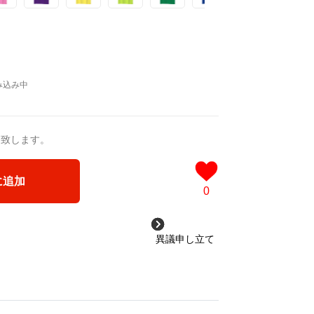
働くくるまグッズで「乗り物を探し出す」
顔で思い出に残せたら。
ら楽しくイヤイヤ期を乗り越えましょう！
が思わず笑顔になるデザインを商品化
ています。
送致します。
に追加
0
異議申し立て