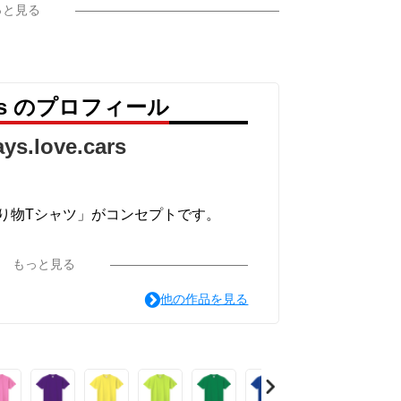
っと見る
気づけば笑顔になっています♪
気に喜ぶ子どもたち。たくさんの乗り物の
.cars のプロフィール
すぐに見つけ出し、親に教えてくれます。
ays.love.cars
実はそれ以上に「誰かに何かを教えるこ
り物Tシャツ」がコンセプトです。
たグッズで、イヤイヤ期も乗り越えましょ
そり働く乗り物たちを見つけた瞬間、
もっと見る
られません。
他の作品を見る
いもの。長い人生の中で、「のりも
きを認識する能力が鍛えられます。
ほんの一瞬です。