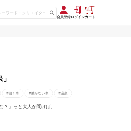
会員登録
ログイン
カート
泉」
#働く車
#働かない車
#温泉
な？」っと大人が聞けば、