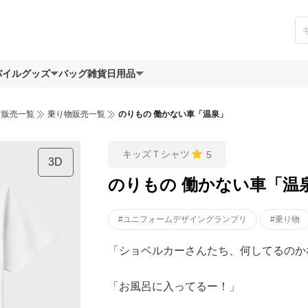
バイルグッズ
バッグ
雑貨日用品
ツ販売一覧
乗り物販売一覧
のりもの 働かない車「温泉」
キッズＴシャツ
5
3D
のりもの 働かない車「温
#ユニフォームデザイングランプリ
#乗り物
「ショベルカーさんたち、何してるのか
「お風呂に入ってるー！」