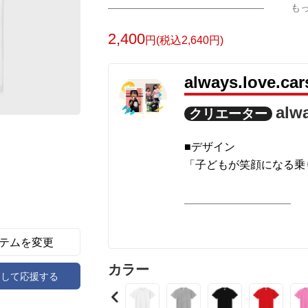
も
っと子どもの教えたがり力が発揮され、
2,400
円(税込2,640円)
■「教えたがり」を刺激する！
今日も、街中を走る車を指差しては、元
always.love
中から、自分の好きな“働くクルマ”を
alw
クリエーター
子どもは教えられることも好きですが、
と」も好きなのです。
■デザイン
「子どもが笑顔になる乗
この「教えたがり力」を上手く取り入れ
う♪
身近なものに紛れ、こっ
思わず指を差さずにはい
どこに“のりもの”がいるか、教えて！
テムを変更
■我々の思い
■「視空間認知」を鍛える！
カラー
子どもの成長は本当に早
アして応援する
普段のアイテムからも、モノの位置や向
の」を好きな期間なんて