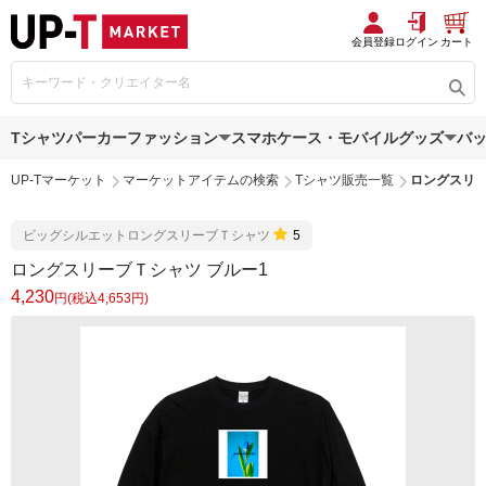
会員登録
ログイン
カート
Tシャツ
パーカー
ファッション
スマホケース・モバイルグッズ
バ
UP-Tマーケット
マーケットアイテムの検索
Tシャツ販売一覧
ロングスリー
ビッグシルエットロングスリーブＴシャツ
5
ロングスリーブＴシャツ ブルー1
4,230
円(税込4,653円)