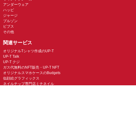
アンダーウェア
ハッピ
ジャージ
ブルゾン
ビブス
その他
関連サービス
オリジナルTシャツ作成のUP-T
UP-T Talk
UP-T クジ
ガス代無料のNFT販売・UP-T NFT
オリジナルスマホケースのBudgets
似顔絵グラフィックス
ネイルチップ専門店ミチネイル
LINEスタンプ制作スタンプファクトリー
オリジナルノベルティラボ
オリジナルグッズラボ
スマホラボ（スマホケース）
オリジナルTシャツの作成・プリント「TMIX」
オリジナルエコバッグを作ろう！
オリジナルタンブラー・サーモスを作ろう