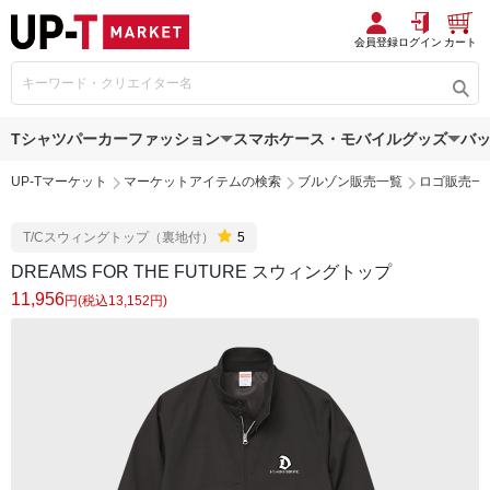
会員登録
ログイン
カート
Tシャツ
パーカー
ファッション
スマホケース・モバイルグッズ
バ
UP-Tマーケット
マーケットアイテムの検索
ブルゾン販売一覧
ロゴ販売一
T/Cスウィングトップ（裏地付）
5
DREAMS FOR THE FUTURE スウィングトップ
11,956
円(税込13,152円)