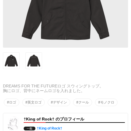
DREAMS FOR THE FUTUREロゴ スウィングトップ。
胸にロゴ、背中にネームロゴを入れました。
#ロゴ
#英文ロゴ
#デザイン
#クール
#モノクロ
†King of Rock† のプロフィール
†King of Rock†
一般