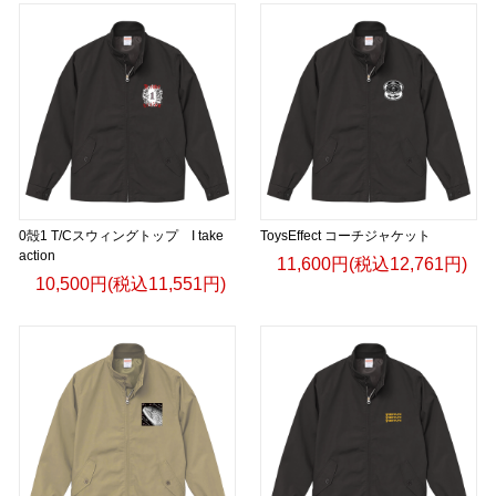
0殻1 T/Cスウィングトップ I take
ToysEffect コーチジャケット
action
11,600円(税込12,761円)
10,500円(税込11,551円)