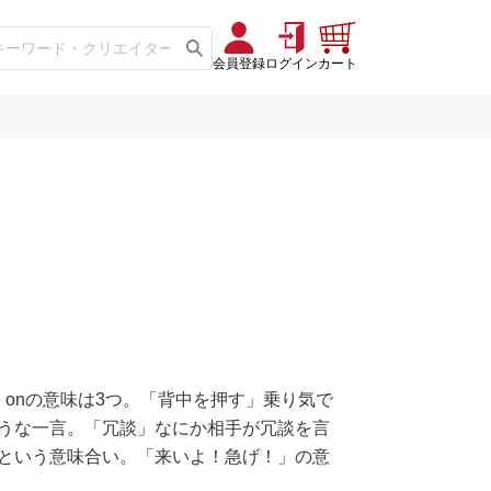
会員登録
ログイン
カート
me onの意味は3つ。「背中を押す」乗り気で
うな一言。「冗談」なにか相手が冗談を言
という意味合い。「来いよ！急げ！」の意
ーモアをご理解ください。ちなみにカラフ