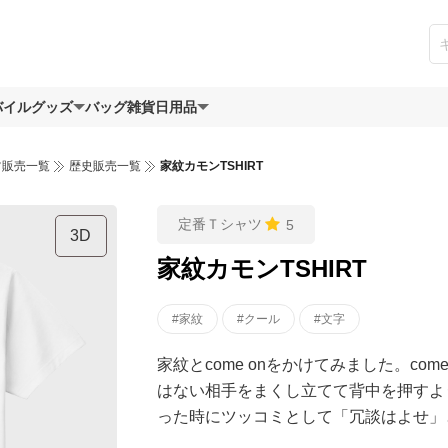
バイルグッズ
バッグ
雑貨日用品
ツ販売一覧
歴史販売一覧
家紋カモンTSHIRT
定番Ｔシャツ
5
3D
家紋カモンTSHIRT
#家紋
#クール
#文字
家紋とcome onをかけてみました。co
はない相手をまくし立てて背中を押すよ
った時にツッコミとして「冗談はよせ」
味。家紋のカッコよさと英語の融合のユ