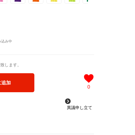
送致します。
に追加
0
異議申し立て