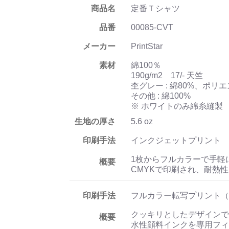
商品名
定番Ｔシャツ
品番
00085-CVT
メーカー
PrintStar
素材
綿100％
190g/m2 17/- 天竺
杢グレー : 綿80%、ポリエ
その他 : 綿100%
※ ホワイトのみ綿糸縫製
生地の厚さ
5.6 oz
印刷手法
インクジェットプリント
1枚からフルカラーで手軽
概要
CMYKで印刷され、耐熱
印刷手法
フルカラー転写プリント（
クッキリとしたデザインで
概要
水性顔料インクを専用フィ