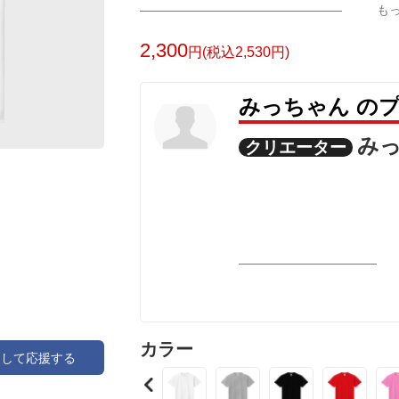
も
ルな家紋の配色は由来からイメージして
2,300
円(税込2,530円)
みっちゃん の
み
クリエーター
カラー
アして応援する