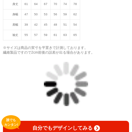
身丈
61
64
67
70
74
78
身幅
47
50
53
56
59
62
肩幅
39
42
45
48
51
54
袖丈
55
57
59
61
63
65
※サイズは商品の実寸を平置きで計測しております。
繊維製品ですので2cm前後の誤差が出る場合があります。
誰でも
カンタン!
自分でもデザインしてみる