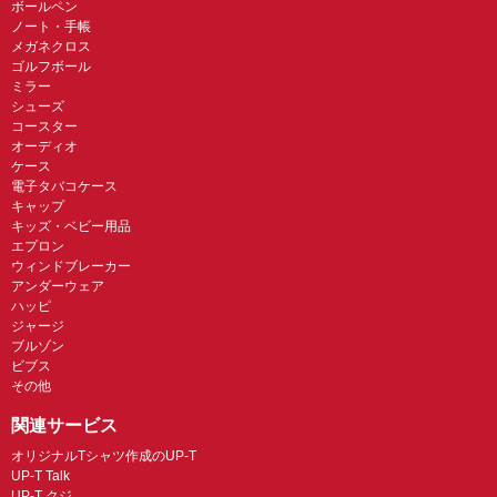
ボールペン
ノート・手帳
メガネクロス
ゴルフボール
ミラー
シューズ
コースター
オーディオ
ケース
電子タバコケース
キャップ
キッズ・ベビー用品
エプロン
ウィンドブレーカー
アンダーウェア
ハッピ
ジャージ
ブルゾン
ビブス
その他
関連サービス
オリジナルTシャツ作成のUP-T
UP-T Talk
UP-T クジ