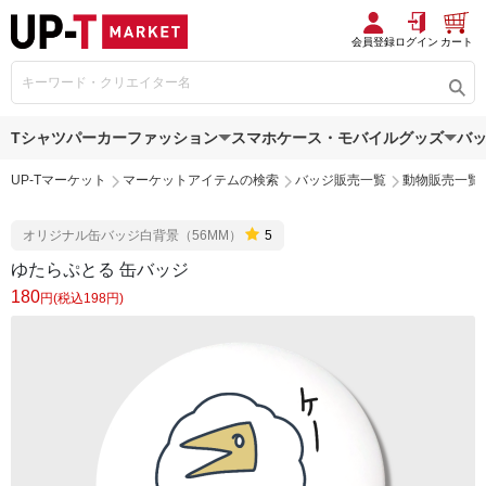
会員登録
ログイン
カート
Tシャツ
パーカー
ファッション
スマホケース・モバイルグッズ
バ
UP-Tマーケット
マーケットアイテムの検索
バッジ販売一覧
動物販売一覧
オリジナル缶バッジ白背景（56MM）
5
ゆたらぷとる 缶バッジ
180
円(税込198円)