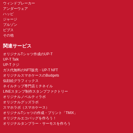
ウィンドブレーカー
アンダーウェア
ハッピ
ジャージ
ブルゾン
ビブス
その他
関連サービス
オリジナルTシャツ作成のUP-T
UP-T Talk
UP-T クジ
ガス代無料のNFT販売・UP-T NFT
オリジナルスマホケースのBudgets
似顔絵グラフィックス
ネイルチップ専門店ミチネイル
LINEスタンプ制作スタンプファクトリー
オリジナルノベルティラボ
オリジナルグッズラボ
スマホラボ（スマホケース）
オリジナルTシャツの作成・プリント「TMIX」
オリジナルエコバッグを作ろう！
オリジナルタンブラー・サーモスを作ろう