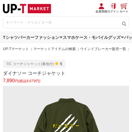
会員登録
ログイン
カート
Tシャツ
パーカー
ファッション
スマホケース・モバイルグッズ
バ
UP-Tマーケット
マーケットアイテムの検索
ウインドブレーカー販売一覧
T/C コーチジャケット(裏地付)
5
ダイナソー コーチジャケット
7,890
円(税込8,679円)