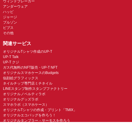
ウィンドブレーカー
アンダーウェア
ハッピ
ジャージ
ブルゾン
ビブス
その他
関連サービス
オリジナルTシャツ作成のUP-T
UP-T Talk
UP-T クジ
ガス代無料のNFT販売・UP-T NFT
オリジナルスマホケースのBudgets
似顔絵グラフィックス
ネイルチップ専門店ミチネイル
LINEスタンプ制作スタンプファクトリー
オリジナルノベルティラボ
オリジナルグッズラボ
スマホラボ（スマホケース）
オリジナルTシャツの作成・プリント「TMIX」
オリジナルエコバッグを作ろう！
オリジナルタンブラー・サーモスを作ろう