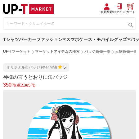
会員登録
ログイン
カート
Tシャツ
パーカー
ファッション
スマホケース・モバイルグッズ
バ
UP-Tマーケット
マーケットアイテムの検索
バッジ販売一覧
人物販売一覧
オリジナル缶バッジ (Φ44MM)
5
神様の言うとおりに缶バッジ
350
円(税込385円)