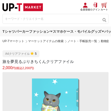
会員登録
ログイン
カート
Tシャツ
パーカー
ファッション
スマホケース・モバイルグッズ
バ
UP-Tマーケット
マーケットアイテムの検索
ノート・手帳販売一覧
動物販
A4クリアファイル
5
旅を夢見るぶりきちくんクリアファイル
2,000
円(税込2,200円)