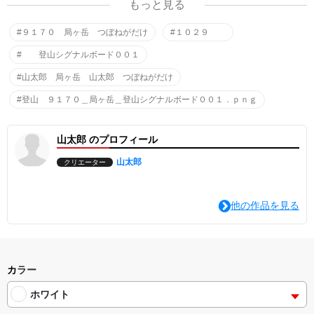
もっと見る
す。
シャツ以外のグッズや他にもデザインを作っています。
#９１７０ 局ヶ岳 つぼねがだけ
#１０２９
ご興味いただいた方は『山太郎 〇〇〇〇』で検索をお願いしま
す。
# 登山シグナルボード００１
山太郎 局ヶ岳 山太郎 つぼねがだけ 山太郎
#山太郎 局ヶ岳 山太郎 つぼねがだけ
TSUBONEGADAKE
#登山 ９１７０＿局ヶ岳＿登山シグナルボード００１．ｐｎｇ
山太郎デザインストア https://yamataro.designstore.jp/
"
山太郎 のプロフィール
山太郎
クリエーター
他の作品を見る
カラー
ホワイト