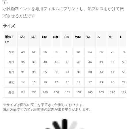
す。
水性顔料インクを専用フィルムにプリントし、熱プレスをかけて転
写させる方法です
サイズ
単位：
120
130
140
150
160
WM
WL
S
M
L
cm
身丈
48
52
56
60
63
61
64
66
70
74
身巾
35
37
40
43
46
43
46
49
52
55
肩巾
31
33
35
38
41
36
38
44
47
50
袖丈
14
15
16
17
18
16
17
19
20
22
身長
118
130
140
150
161
157
165
163
170
179
※サイズは商品の実寸を平置きで計測しております。
繊維製品ですので2cm前後の誤差が出る場合があります。