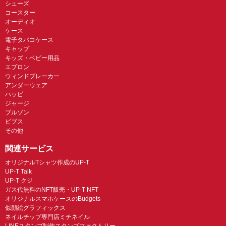
シューズ
コースター
オーディオ
ケース
電子タバコケース
キャップ
キッズ・ベビー用品
エプロン
ウィンドブレーカー
アンダーウェア
ハッピ
ジャージ
ブルゾン
ビブス
その他
関連サービス
オリジナルTシャツ作成のUP-T
UP-T Talk
UP-T クジ
ガス代無料のNFT販売・UP-T NFT
オリジナルスマホケースのBudgets
似顔絵グラフィックス
ネイルチップ専門店ミチネイル
LINEスタンプ制作スタンプファクトリー