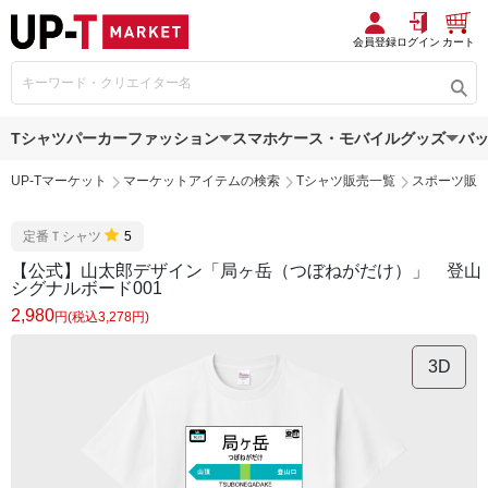
会員登録
ログイン
カート
Tシャツ
パーカー
ファッション
スマホケース・モバイルグッズ
バ
UP-Tマーケット
マーケットアイテムの検索
Tシャツ販売一覧
スポーツ販
定番Ｔシャツ
5
【公式】山太郎デザイン「局ヶ岳（つぼねがだけ）」 登山
シグナルボード001
2,980
円(税込3,278円)
3D