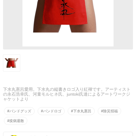
下水丸憲呂愛用。下水丸の縦書きロゴ入り紅褌です。アーティスト
の永石浩幸氏、河童モルヒネ氏、juntoki氏達によるアートワークジ
ャケットより
#バンドグッズ
#バンドロゴ
#下水丸憲呂
#除災招福
#疫病退散