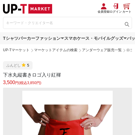
会員登録
ログイン
カート
Tシャツ
パーカー
ファッション
スマホケース・モバイルグッズ
バ
UP-Tマーケット
マーケットアイテムの検索
アンダーウェア販売一覧
ロゴ
ふんどし
5
下水丸縦書きロゴ入り紅褌
3,500
円(税込3,850円)