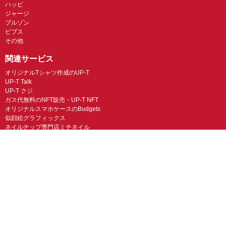
ハッピ
ジャージ
ブルゾン
ビブス
その他
関連サービス
オリジナルTシャツ作成のUP-T
UP-T Talk
UP-T クジ
ガス代無料のNFT販売・UP-T NFT
オリジナルスマホケースのBudgets
似顔絵グラフィックス
ネイルチップ専門店ミチネイル
LINEスタンプ制作スタンプファクトリー
オリジナルノベルティラボ
オリジナルグッズラボ
スマホラボ（スマホケース）
オリジナルTシャツの作成・プリント「TMIX」
オリジナルエコバッグを作ろう！
オリジナルタンブラー・サーモスを作ろう