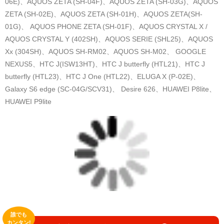
06E)、AQUOS ZETA (SH-04F)、AQUOS ZETA (SH-03G)、AQUOS
ZETA (SH-02E)、AQUOS ZETA (SH-01H)、AQUOS ZETA(SH-
01G)、 AQUOS PHONE ZETA (SH-01F)、AQUOS CRYSTAL X /
AQUOS CRYSTAL Y (402SH)、AQUOS SERIE (SHL25)、AQUOS
Xx (304SH)、AQUOS SH-RM02、AQUOS SH-M02、 GOOGLE
NEXUS5、HTC J(ISW13HT)、HTC J butterfly (HTL21)、HTC J
butterfly (HTL23)、HTC J One (HTL22)、ELUGA X (P-02E)、
Galaxy S6 edge (SC-04G/SCV31)、 Desire 626、HUAWEI P8lite、
HUAWEI P9lite
誰でも
カンタン!