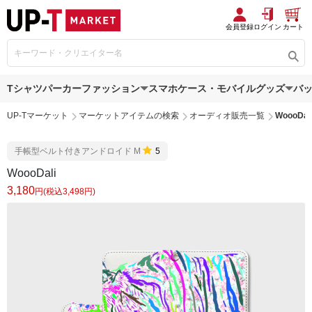
会員登録
ログイン
カート
Tシャツ
パーカー
ファッション
スマホケース・モバイルグッズ
バ
UP-Tマーケット
マーケットアイテムの検索
オーディオ販売一覧
WoooDal
手帳型ベルト付きアンドロイド M
5
WoooDali
3,180
円(税込3,498円)