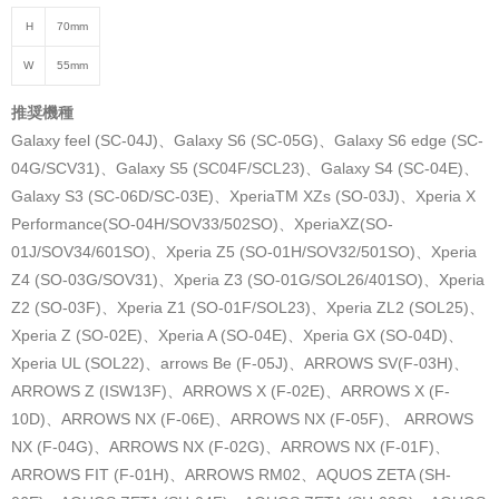
H
70mm
W
55mm
推奨機種
Galaxy feel (SC-04J)、Galaxy S6 (SC-05G)、Galaxy S6 edge (SC-
04G/SCV31)、Galaxy S5 (SC04F/SCL23)、Galaxy S4 (SC-04E)、
Galaxy S3 (SC-06D/SC-03E)、XperiaTM XZs (SO-03J)、Xperia X
Performance(SO-04H/SOV33/502SO)、XperiaXZ(SO-
01J/SOV34/601SO)、Xperia Z5 (SO-01H/SOV32/501SO)、Xperia
Z4 (SO-03G/SOV31)、Xperia Z3 (SO-01G/SOL26/401SO)、Xperia
Z2 (SO-03F)、Xperia Z1 (SO-01F/SOL23)、Xperia ZL2 (SOL25)、
Xperia Z (SO-02E)、Xperia A (SO-04E)、Xperia GX (SO-04D)、
Xperia UL (SOL22)、arrows Be (F-05J)、ARROWS SV(F-03H)、
ARROWS Z (ISW13F)、ARROWS X (F-02E)、ARROWS X (F-
10D)、ARROWS NX (F-06E)、ARROWS NX (F-05F)、 ARROWS
NX (F-04G)、ARROWS NX (F-02G)、ARROWS NX (F-01F)、
ARROWS FIT (F-01H)、ARROWS RM02、AQUOS ZETA (SH-