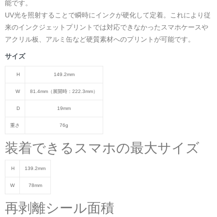
能です。
UV光を照射することで瞬時にインクが硬化して定着。これにより従
来のインクジェットプリントでは対応できなかったスマホケースや
アクリル板、アルミ缶など硬質素材へのプリントが可能です。
サイズ
H
149.2mm
W
81.4mm（展開時：222.3mm）
D
19mm
重さ
76g
装着できるスマホの最大サイズ
H
139.2mm
W
78mm
再剥離シール面積