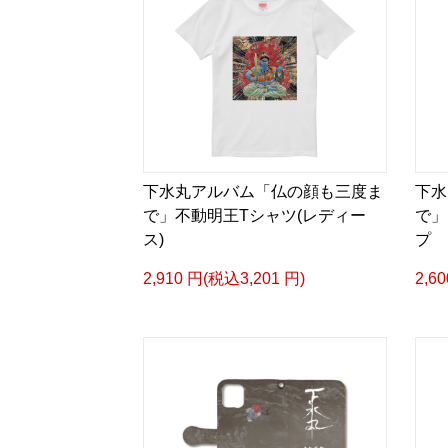
下水丸アルバム「仏の顔も三度ま
下水
で」不動明王Tシャツ(レディー
で」
ス)
プ
2,910 円(税込3,201 円)
2,6