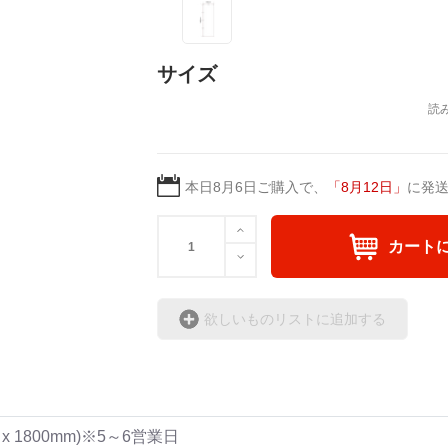
サイズ
本日
8月6日
ご購入で、
「
8月12日
」
に発
カート
欲しいものリストに追加する
x 1800mm)※5～6営業日