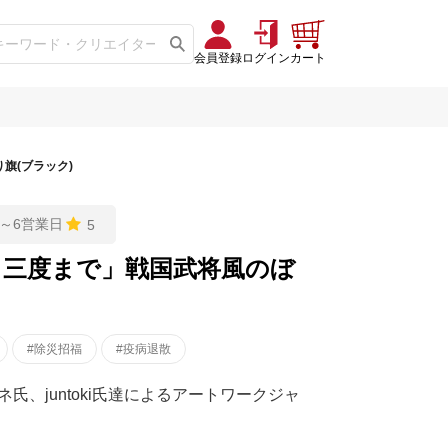
会員登録
ログイン
カート
旗(ブラック)
※5～6営業日
5
も三度まで」戦国武将風のぼ
#除災招福
#疫病退散
、juntoki氏達によるアートワークジャ