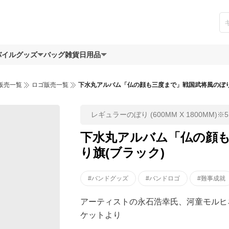
バイルグッズ
バッグ
雑貨日用品
販売一覧
ロゴ販売一覧
下水丸アルバム「仏の顔も三度まで」戦国武将風のぼり
レギュラーのぼり (600MM X 1800MM)
下水丸アルバム「仏の顔
り旗(ブラック)
#バンドグッズ
#バンドロゴ
#難事成就
アーティストの永石浩幸氏、河童モルヒネ氏
ケットより