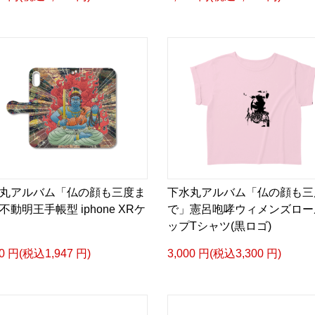
丸アルバム「仏の顔も三度ま
下水丸アルバム「仏の顔も三
不動明王手帳型 iphone XRケ
で」憲呂咆哮ウィメンズロー
ップTシャツ(黒ロゴ)
70 円(税込1,947 円)
3,000 円(税込3,300 円)