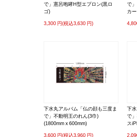
で」憲呂咆哮H型エプロン(黒ロ
で」
ゴ)
カー
3,300 円(税込3,630 円)
4,8
下水丸アルバム「仏の顔も三度ま
下水
で」不動明王のれん(3巾)
で」
(1800mm x 600mm)
スiP
3,600 円(税込3,960 円)
2,0