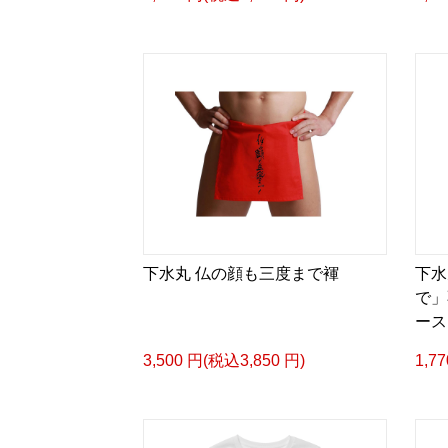
下水丸 仏の顔も三度まで褌
下水
で」
ース
3,500 円(税込3,850 円)
1,7