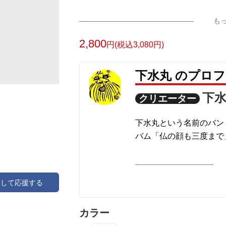
も
2,800
円(税込3,080円)
下水丸 のプロ
下
クリエーター
下水丸という名前のバン
バム「仏の顔も三度まで
アして応援する
カラー