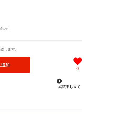
送致します。
に追加
0
異議申し立て