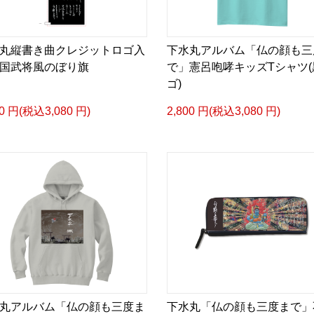
丸縦書き曲クレジットロゴ入
下水丸アルバム「仏の顔も三
国武将風のぼり旗
で」憲呂咆哮キッズTシャツ(
ゴ)
00 円(税込3,080 円)
2,800 円(税込3,080 円)
丸アルバム「仏の顔も三度ま
下水丸「仏の顔も三度まで」