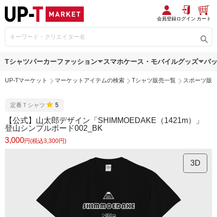
会員登録
ログイン
カート
Tシャツ
パーカー
ファッション
スマホケース・モバイルグッズ
バ
UP-Tマーケット
マーケットアイテムの検索
Tシャツ販売一覧
スポーツ販
定番Ｔシャツ
5
【公式】山太郎デザイン「SHIMMOEDAKE（1421m）」
登山シンプルボード002_BK
3,000
円(税込3,300円)
3D