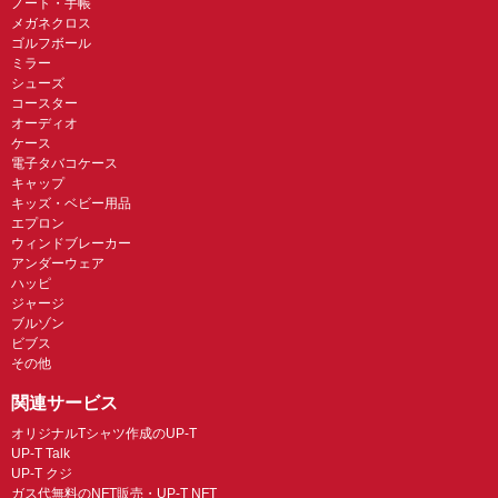
ノート・手帳
メガネクロス
ゴルフボール
ミラー
シューズ
コースター
オーディオ
ケース
電子タバコケース
キャップ
キッズ・ベビー用品
エプロン
ウィンドブレーカー
アンダーウェア
ハッピ
ジャージ
ブルゾン
ビブス
その他
関連サービス
オリジナルTシャツ作成のUP-T
UP-T Talk
UP-T クジ
ガス代無料のNFT販売・UP-T NFT