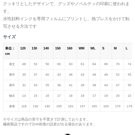
クッキリとしたデザインで、グッズやノベルティの印刷に使われま
す。
水性顔料インクを専用フィルムにプリントし、熱プレスをかけて転
写させる方法です
サイズ
単位：
120
130
140
150
160
WM
WL
S
M
L
cm
身丈
48
52
56
60
63
61
64
66
70
74
身巾
35
37
40
43
46
43
46
49
52
55
肩巾
31
33
35
38
41
36
38
44
47
50
袖丈
14
15
16
17
18
16
17
19
20
22
身長
118
130
140
150
161
157
165
163
170
179
※サイズは商品の実寸を平置きで計測しております。
繊維製品ですので2cm前後の誤差が出る場合があります。