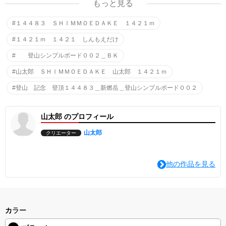
もっと見る
です。
シャツ以外のグッズや他にもデザインを作っています。
#１４４８３ ＳＨＩＭＭＯＥＤＡＫＥ １４２１ｍ
ご興味いただいた方は『山太郎 〇〇〇〇』で検索をお願いしま
す。
#１４２１ｍ １４２１ しんもえだけ
山太郎 新燃岳 山太郎 しんもえだけ 山太郎 1421m
# 登山シンプルボード００２＿ＢＫ
山太郎デザインストア https://yamataro.designstore.jp/
#山太郎 ＳＨＩＭＭＯＥＤＡＫＥ 山太郎 １４２１ｍ
"
#登山 記念 登頂１４４８３＿新燃岳＿登山シンプルボード００２
山太郎 のプロフィール
山太郎
クリエーター
他の作品を見る
カラー