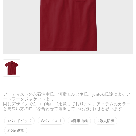
アーティストの永石浩幸氏、河童モルヒネ氏、juntoki氏達によるア
ートワークジャケットより
同じデザインで白ロゴ黒ロゴ用意しております。アイテムのカラー
と見易い方のロゴを合わせて選択していただければと思います
#バンドグッズ
#バンドロゴ
#難事成就
#除災招福
#疫病退散