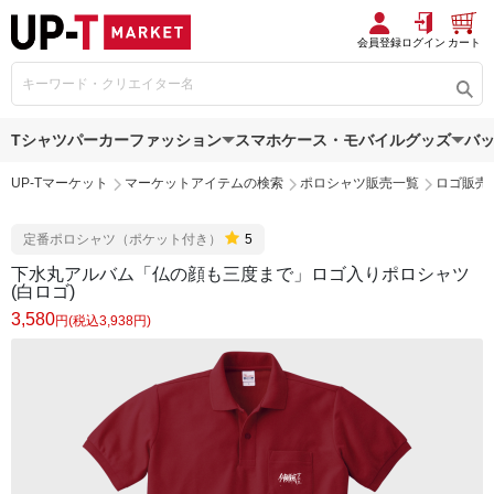
会員登録
ログイン
カート
Tシャツ
パーカー
ファッション
スマホケース・モバイルグッズ
バ
UP-Tマーケット
マーケットアイテムの検索
ポロシャツ販売一覧
ロゴ販売
定番ポロシャツ（ポケット付き）
5
下水丸アルバム「仏の顔も三度まで」ロゴ入りポロシャツ
(白ロゴ)
3,580
円(税込3,938円)