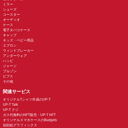
ミラー
シューズ
コースター
オーディオ
ケース
電子タバコケース
キャップ
キッズ・ベビー用品
エプロン
ウィンドブレーカー
アンダーウェア
ハッピ
ジャージ
ブルゾン
ビブス
その他
関連サービス
オリジナルTシャツ作成のUP-T
UP-T Talk
UP-T クジ
ガス代無料のNFT販売・UP-T NFT
オリジナルスマホケースのBudgets
似顔絵グラフィックス