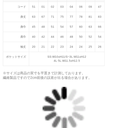
コード
51
01
02
03
04
06
09
47
身丈
63
67
71
75
77
78
81
83
身巾
45
48
51
54
57
60
63
66
肩巾
40
42
44
46
48
50
52
54
袖丈
20
21
22
23
24
24
25
26
ポケットサイズ
SS:W10хH11/S~3L:W11хH12
4L·5L:W11.5хH12.5
※サイズは商品の実寸を平置きで計測しております。
繊維製品ですので2cm前後の誤差が出る場合があります。