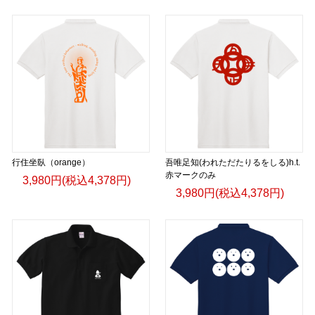
行住坐臥（orange）
吾唯足知(われただたりるをしる)h.t.
赤マークのみ
3,980円(税込4,378円)
3,980円(税込4,378円)