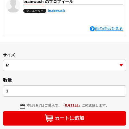
brainwash のプロフィール
■サイズ：画像をご覧ください
■生産地：中国
■素材：綿100%
brainwash
クリエーター
■オンス：10.0
■生地の重さ：340g
■糸の太さ：30/30/7
他の作品を見る
■生地の種類：裏毛
＜ご注意ください＞
■画像はデザイン合成のため
現物と色合いが若干違って見える場合があります。
■サイズは商品の実寸を
サイズ
平置きで寸法しております(数値の単位はcm)。
繊維製品ですので1～2cmの誤差が出る場合があります。
以上、ご了承のほどよろしくお願いいたします。
数量
本日
8月7日
ご購入で、
「
8月11日
」
に発送致します。
カートに追加