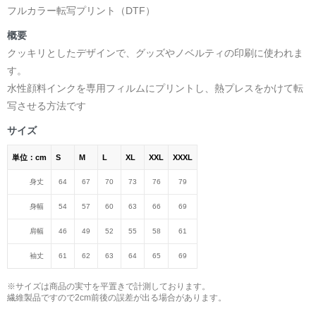
フルカラー転写プリント（DTF）
概要
クッキリとしたデザインで、グッズやノベルティの印刷に使われま
す。
水性顔料インクを専用フィルムにプリントし、熱プレスをかけて転
写させる方法です
サイズ
単位：cm
S
M
L
XL
XXL
XXXL
身丈
64
67
70
73
76
79
身幅
54
57
60
63
66
69
肩幅
46
49
52
55
58
61
袖丈
61
62
63
64
65
69
※サイズは商品の実寸を平置きで計測しております。
繊維製品ですので2cm前後の誤差が出る場合があります。