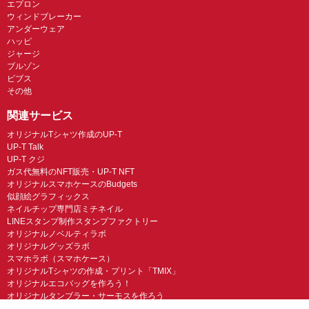
エプロン
ウィンドブレーカー
アンダーウェア
ハッピ
ジャージ
ブルゾン
ビブス
その他
関連サービス
オリジナルTシャツ作成のUP-T
UP-T Talk
UP-T クジ
ガス代無料のNFT販売・UP-T NFT
オリジナルスマホケースのBudgets
似顔絵グラフィックス
ネイルチップ専門店ミチネイル
LINEスタンプ制作スタンプファクトリー
オリジナルノベルティラボ
オリジナルグッズラボ
スマホラボ（スマホケース）
オリジナルTシャツの作成・プリント「TMIX」
オリジナルエコバッグを作ろう！
オリジナルタンブラー・サーモスを作ろう