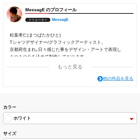
MessagE のプロフィール
MessagE
クリエーター
松葉孝仁(まつばたかひと)
Tシャツデザイナー/グラフィックアーティスト。
京都府生まれ｡日々感じた事をデザイン・アートで表現し
１つ１つ心を込めて制作しております。
私の夢はＴシャツで世界中の方に｢幸せ｣をお届けする事で
もっと見る
す。
他の作品を見る
MessagEのコンセプトは｢伝えたい想いを形に｡｣
Make【創造】encourage【元気】smile【笑顔】send【伝
達】
action【行動】gratitude【感謝】Everyone【全ての方に】
カラー
バスケットボール・動物・アートのオリジナルTシャツで
ホワイト
見た方や着た方が楽しく笑顔になる作品を目指して制作をし
ております。
サイズ
幸せの1シーンをお届けできますと嬉しい限りです。