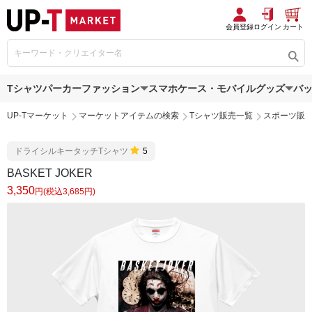
会員登録
ログイン
カート
Tシャツ
パーカー
ファッション
スマホケース・モバイルグッズ
バ
UP-Tマーケット
マーケットアイテムの検索
Tシャツ販売一覧
スポーツ販
ドライシルキータッチTシャツ
5
BASKET JOKER
3,350
円(税込3,685円)