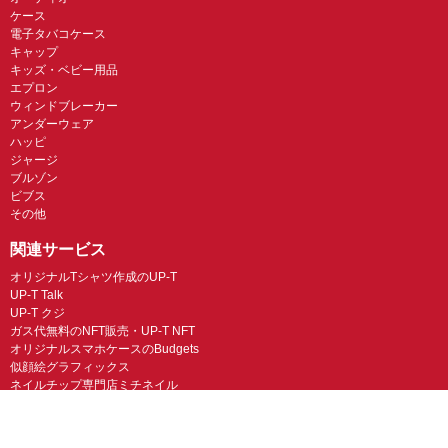
ケース
電子タバコケース
キャップ
キッズ・ベビー用品
エプロン
ウィンドブレーカー
アンダーウェア
ハッピ
ジャージ
ブルゾン
ビブス
その他
関連サービス
オリジナルTシャツ作成のUP-T
UP-T Talk
UP-T クジ
ガス代無料のNFT販売・UP-T NFT
オリジナルスマホケースのBudgets
似顔絵グラフィックス
ネイルチップ専門店ミチネイル
LINEスタンプ制作スタンプファクトリー
オリジナルノベルティラボ
オリジナルグッズラボ