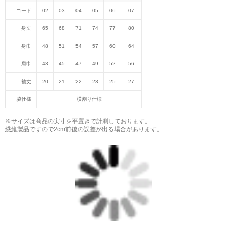
コード
02
03
04
05
06
07
身丈
65
68
71
74
77
80
身巾
48
51
54
57
60
64
肩巾
43
45
47
49
52
56
袖丈
20
21
22
23
25
27
脇仕様
横割り仕様
※サイズは商品の実寸を平置きで計測しております。
繊維製品ですので2cm前後の誤差が出る場合があります。